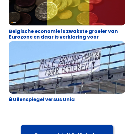
Binnenland politiek
Belgische economie is zwakste groeier van
Eurozone en daar is verklaring voor
Cultuuroorlog
Uilenspiegel versus Unia