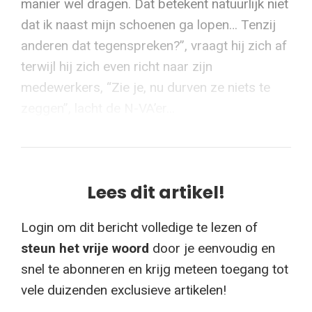
manier wel dragen. Dat betekent natuurlijk niet
dat ik naast mijn schoenen ga lopen… Tenzij
anderen dat tegenspreken?”, vraagt hij zich af
terwijl hij zich even richt naar zijn
medewerkers, “Zie je, nu durven ze niets te
zeggen”, lacht de N-VA’er...
Lees dit artikel!
Login om dit bericht volledige te lezen of
steun het vrije woord
door je eenvoudig en
snel te abonneren en krijg meteen toegang tot
vele duizenden exclusieve artikelen!