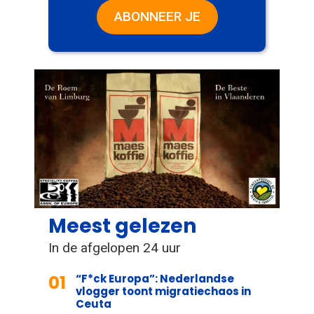
ABONNEER JE
Meest gelezen
In de afgelopen 24 uur
01
“F*ck Europa”: Nederlandse
vlogger toont migratiechaos in
Ceuta