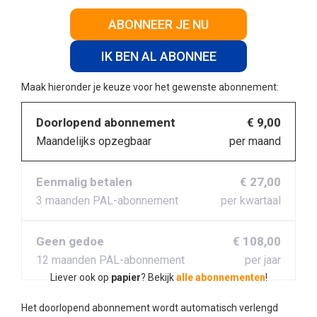
ABONNEER JE NU
IK BEN AL ABONNEE
Maak hieronder je keuze voor het gewenste abonnement:
Doorlopend abonnement
€ 9,00
Maandelijks opzegbaar
per maand
Eenmalig betalen
€ 27,00
3 maanden PAL-abonnement
per kwartaal
Geen gedoe
€ 108,00
12 maanden PAL-abonnement
per jaar
Liever ook op
papier
? Bekijk
alle abonnementen
!
Het doorlopend abonnement wordt automatisch verlengd