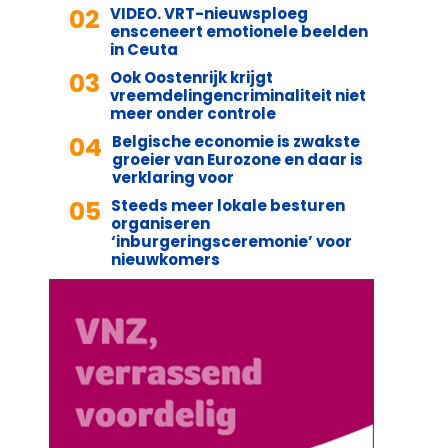
02
VIDEO. VRT-nieuwsploeg
ensceneert emotionele beelden
in Ceuta
03
Ook Oostenrijk krijgt
vreemdelingencriminaliteit niet
meer onder controle
04
Belgische economie is zwakste
groeier van Eurozone en daar is
verklaring voor
05
Steeds meer lokale besturen
organiseren
‘inburgeringsceremonie’ voor
nieuwkomers