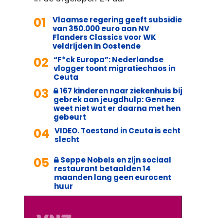
01
Vlaamse regering geeft subsidie
van 350.000 euro aan NV
Flanders Classics voor WK
veldrijden in Oostende
02
“F*ck Europa”: Nederlandse
vlogger toont migratiechaos in
Ceuta
03
167 kinderen naar ziekenhuis bij
gebrek aan jeugdhulp: Gennez
weet niet wat er daarna met hen
gebeurt
04
VIDEO. Toestand in Ceuta is echt
slecht
05
Seppe Nobels en zijn sociaal
restaurant betaalden 14
maanden lang geen eurocent
huur