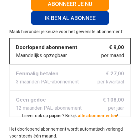
ABONNEER JE NU
IK BEN AL ABONNEE
Maak hieronder je keuze voor het gewenste abonnement:
Doorlopend abonnement
€ 9,00
Maandelijks opzegbaar
per maand
Eenmalig betalen
€ 27,00
3 maanden PAL-abonnement
per kwartaal
Geen gedoe
€ 108,00
12 maanden PAL-abonnement
per jaar
Liever ook op
papier
? Bekijk
alle abonnementen
!
Het doorlopend abonnement wordt automatisch verlengd
voor steeds één maand.