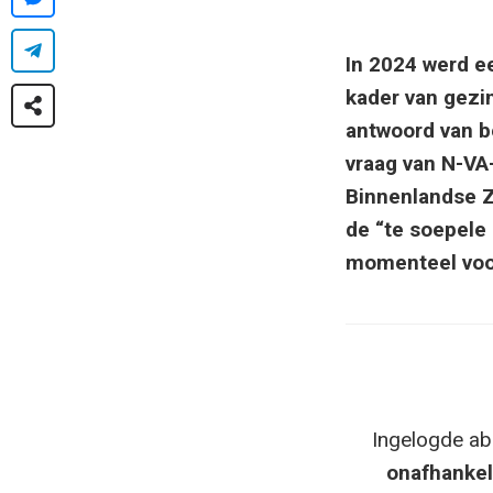
In 2024 werd ee
kader van gezin
antwoord van b
vraag van N-V
Binnenlandse Za
de “te soepele
momenteel voo
Ingelogde ab
onafhankel