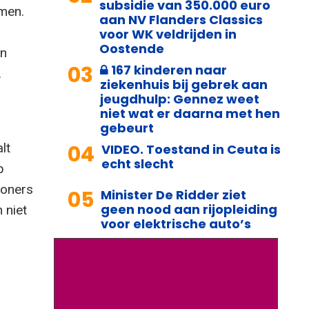
subsidie van 350.000 euro
omen.
aan NV Flanders Classics
voor WK veldrijden in
Oostende
in
03
167 kinderen naar
.
ziekenhuis bij gebrek aan
jeugdhulp: Gennez weet
niet wat er daarna met hen
gebeurt
04
lt
VIDEO. Toestand in Ceuta is
echt slecht
p
woners
05
Minister De Ridder ziet
geen nood aan rijopleiding
 niet
voor elektrische auto’s