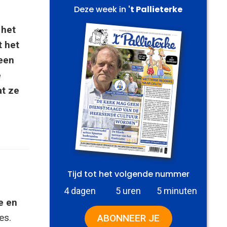
Deze week in
't Pallieterke
 het
t het
 een
e
at ze
Tijd tot het volgende nummer
4 dagen
5 uren
5 minuten
e en
es.
ABONNEER JE