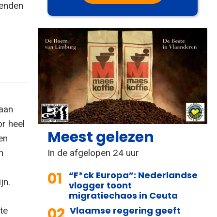
zenden
 aan
or heel
Meest gelezen
en
In de afgelopen 24 uur
n
01
“F*ck Europa”: Nederlandse
jn.
vlogger toont
migratiechaos in Ceuta
02
Vlaamse regering geeft
te