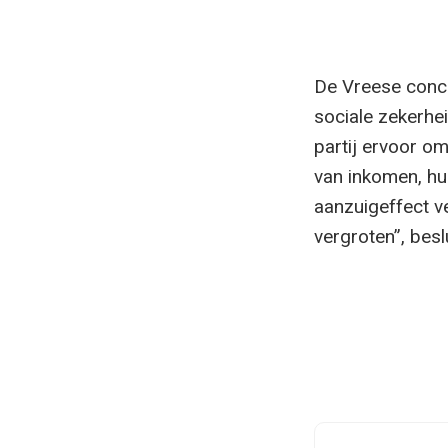
De Vreese concl
sociale zekerhe
partij ervoor om
van inkomen, hu
aanzuigeffect v
vergroten”, beslu