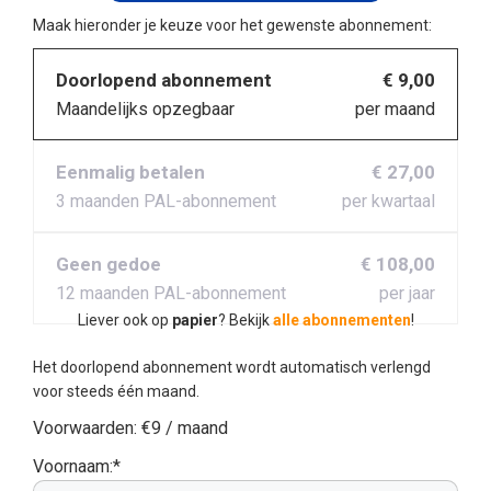
Maak hieronder je keuze voor het gewenste abonnement:
Doorlopend abonnement
€ 9,00
Maandelijks opzegbaar
per maand
Eenmalig betalen
€ 27,00
3 maanden PAL-abonnement
per kwartaal
Geen gedoe
€ 108,00
12 maanden PAL-abonnement
per jaar
Liever ook op
papier
? Bekijk
alle abonnementen
!
Het doorlopend abonnement wordt automatisch verlengd
voor steeds één maand.
Voorwaarden:
€9 / maand
Voornaam:*