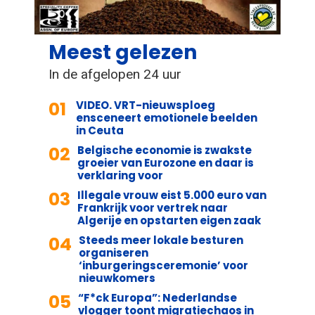
Meest gelezen
In de afgelopen 24 uur
01
VIDEO. VRT-nieuwsploeg
ensceneert emotionele beelden
in Ceuta
02
Belgische economie is zwakste
groeier van Eurozone en daar is
verklaring voor
03
Illegale vrouw eist 5.000 euro van
Frankrijk voor vertrek naar
Algerije en opstarten eigen zaak
04
Steeds meer lokale besturen
organiseren
‘inburgeringsceremonie’ voor
nieuwkomers
05
“F*ck Europa”: Nederlandse
vlogger toont migratiechaos in