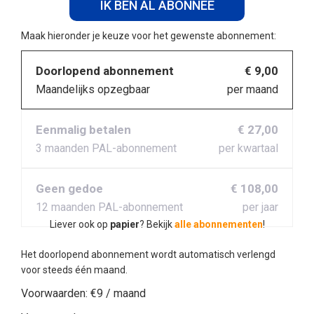
IK BEN AL ABONNEE
Maak hieronder je keuze voor het gewenste abonnement:
Doorlopend abonnement
€ 9,00
Maandelijks opzegbaar
per maand
Eenmalig betalen
€ 27,00
3 maanden PAL-abonnement
per kwartaal
Geen gedoe
€ 108,00
12 maanden PAL-abonnement
per jaar
Liever ook op
papier
? Bekijk
alle abonnementen
!
Het doorlopend abonnement wordt automatisch verlengd
voor steeds één maand.
Voorwaarden:
€9 / maand