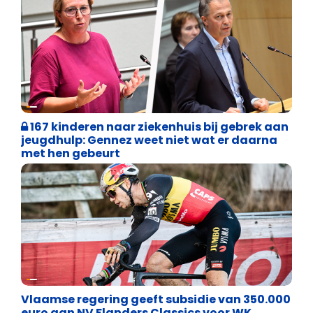
Binnenland politiek
167 kinderen naar ziekenhuis bij gebrek aan
jeugdhulp: Gennez weet niet wat er daarna
met hen gebeurt
Binnenland politiek
Vlaamse regering geeft subsidie van 350.000
euro aan NV Flanders Classics voor WK