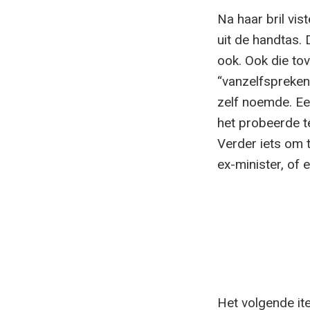
Na haar bril vis
uit de handtas.
ook. Ook die tov
“vanzelfsprekend
zelf noemde. Een
het probeerde t
Verder iets om t
ex-minister, of 
Het volgende it