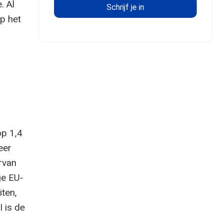
. Al
p het
op 1,4
eer
rvan
ge EU-
ten,
I is de