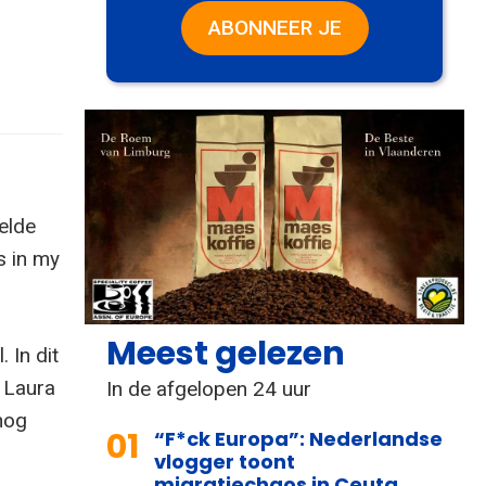
ABONNEER JE
elde
s in my
Meest gelezen
 In dit
r Laura
In de afgelopen 24 uur
nog
01
“F*ck Europa”: Nederlandse
vlogger toont
migratiechaos in Ceuta