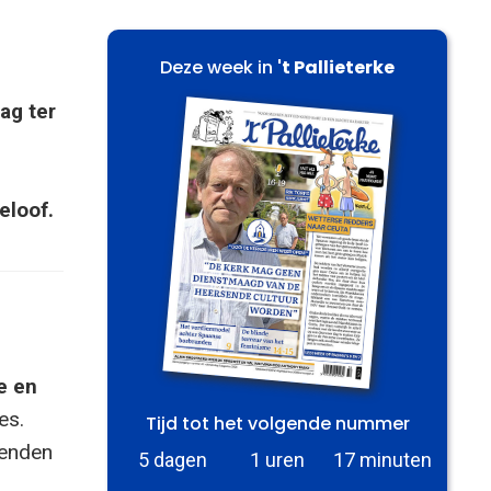
Deze week in
't Pallieterke
ag ter
eloof.
e en
es.
Tijd tot het volgende nummer
zenden
5 dagen
1 uren
17 minuten