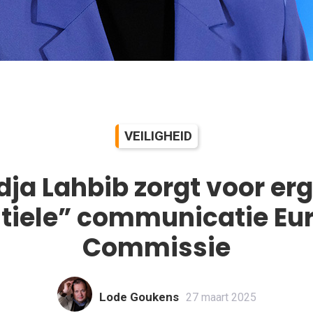
VEILIGHEID
dja Lahbib zorgt voor erg
ntiele” communicatie Eu
Commissie
Lode Goukens
27 maart 2025