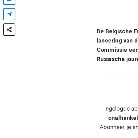
De Belgische E
lancering van 
Commissie een f
Russische jour
Ingelogde ab
onafhankel
Abonneer je sn