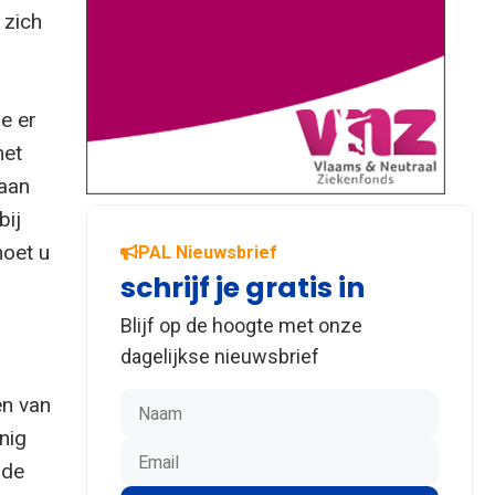
 zich
e er
met
 aan
bij
moet u
PAL Nieuwsbrief
schrijf je gratis in
Blijf op de hoogte met onze
dagelijkse nieuwsbrief
en van
nig
 de