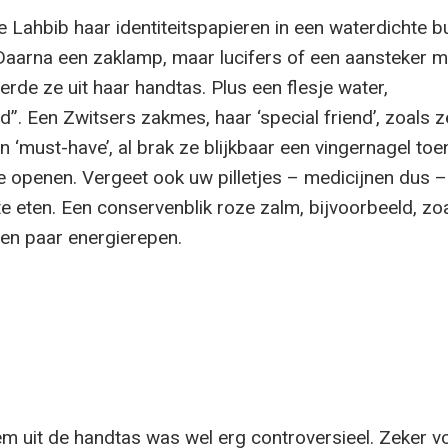
te Lahbib haar identiteitspapieren in een waterdichte b
 Daarna een zaklamp, maar lucifers of een aansteker 
erde ze uit haar handtas. Plus een flesje water,
”. Een Zwitsers zakmes, haar ‘special friend’, zoals z
 ‘must-have’, al brak ze blijkbaar een vingernagel toe
e openen. Vergeet ook uw pilletjes – medicijnen dus – 
e eten. Een conservenblik roze zalm, bijvoorbeeld, zo
een paar energierepen.
em uit de handtas was wel erg controversieel. Zeker v