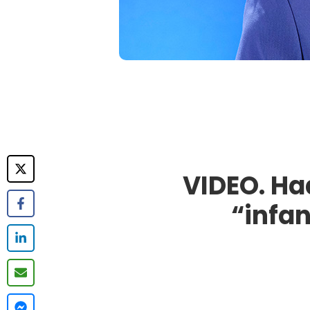
VIDEO. Ha
“infa