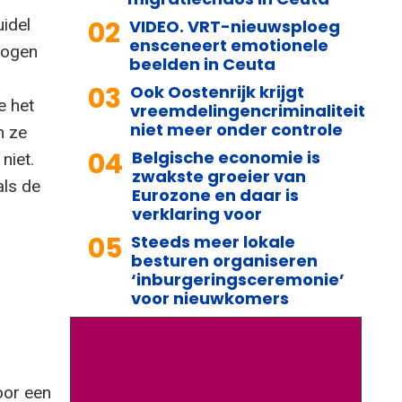
02
uidel
VIDEO. VRT-nieuwsploeg
ensceneert emotionele
mogen
beelden in Ceuta
03
Ook Oostenrijk krijgt
e het
vreemdelingencriminaliteit
niet meer onder controle
n ze
04
Belgische economie is
niet.
zwakste groeier van
als de
Eurozone en daar is
verklaring voor
05
Steeds meer lokale
besturen organiseren
‘inburgeringsceremonie’
voor nieuwkomers
oor een