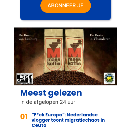
ABONNEER JE
Meest gelezen
In de afgelopen 24 uur
01
“F*ck Europa”: Nederlandse
vlogger toont migratiechaos in
Ceuta