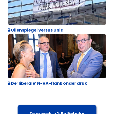
Cultuuroorlog
Uilenspiegel versus Unia
Binnenland politiek
De ‘liberale’ N-VA-flank onder druk
Deze week in
't Pallieterke