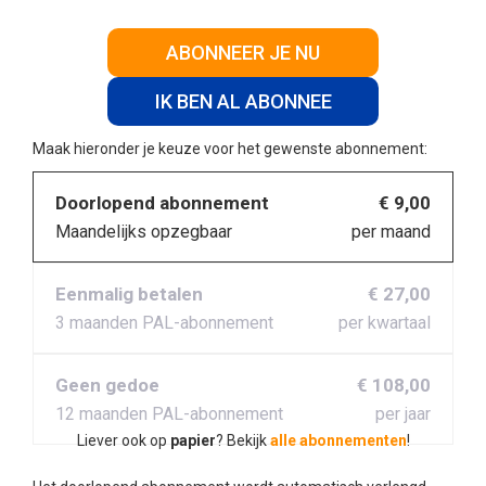
ABONNEER JE NU
IK BEN AL ABONNEE
Maak hieronder je keuze voor het gewenste abonnement:
Doorlopend abonnement
€ 9,00
Maandelijks opzegbaar
per maand
Eenmalig betalen
€ 27,00
3 maanden PAL-abonnement
per kwartaal
Geen gedoe
€ 108,00
12 maanden PAL-abonnement
per jaar
Liever ook op
papier
? Bekijk
alle abonnementen
!