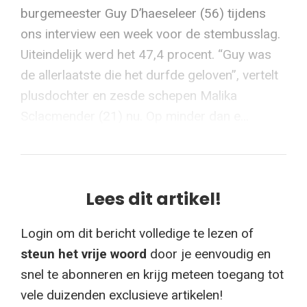
burgemeester Guy D’haeseleer (56) tijdens
ons interview een week voor de stembusslag.
Uiteindelijk werd het 47,4 procent. “Guy was
de allerlaatste die het durfde geloven”, vertelt
plusdochter en zesde schepen Malika
Sclacmender (21) nu. Op minder dan e...
Lees dit artikel!
Login om dit bericht volledige te lezen of
steun het vrije woord
door je eenvoudig en
snel te abonneren en krijg meteen toegang tot
vele duizenden exclusieve artikelen!