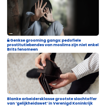
Cultuuroorlog
Genkse grooming gangs: pedofiele
prostitutiebendes van moslims zijn niet enkel
Brits fenomeen
Cultuuroorlog
Blanke arbeidersklasse grootste slachtoffer
van ‘gelijkheidswet’ in Verenigd Koninkrijk