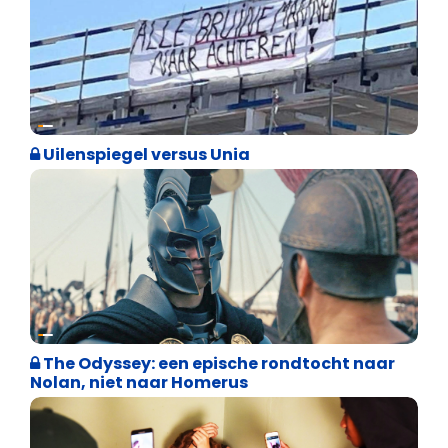
Cultuuroorlog
Uilenspiegel versus Unia
Weekblad 't Pallieterke
The Odyssey: een epische rondtocht naar
Nolan, niet naar Homerus