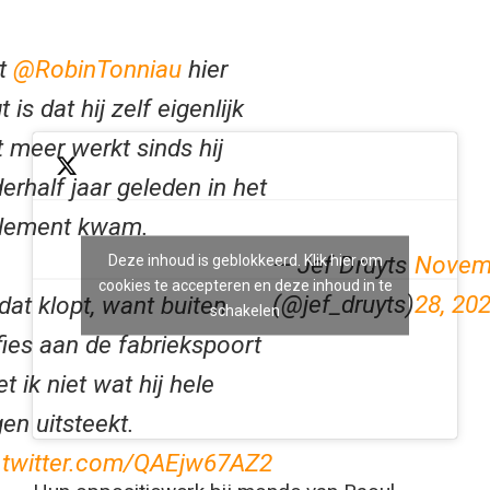
t
@RobinTonniau
hier
t is dat hij zelf eigenlijk
t meer werkt sinds hij
erhalf jaar geleden in het
rlement kwam.
— Jef Druyts
Novem
Deze inhoud is geblokkeerd. Klik hier om
cookies te accepteren en deze inhoud in te
(@jef_druyts)
28, 20
dat klopt, want buiten
schakelen
fies aan de fabriekspoort
t ik niet wat hij hele
en uitsteekt.
.twitter.com/QAEjw67AZ2