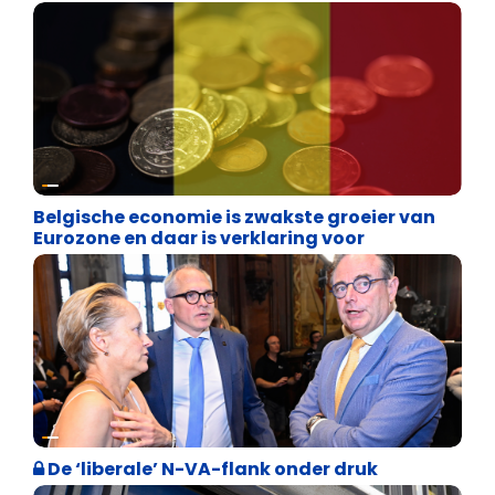
Binnenland politiek
Belgische economie is zwakste groeier van
Eurozone en daar is verklaring voor
Binnenland politiek
De ‘liberale’ N-VA-flank onder druk