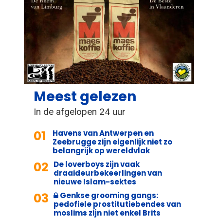
Meest gelezen
In de afgelopen 24 uur
01
Havens van Antwerpen en
Zeebrugge zijn eigenlijk niet zo
belangrijk op wereldvlak
02
De loverboys zijn vaak
draaideurbekeerlingen van
nieuwe Islam-sektes
03
Genkse grooming gangs:
pedofiele prostitutiebendes van
moslims zijn niet enkel Brits