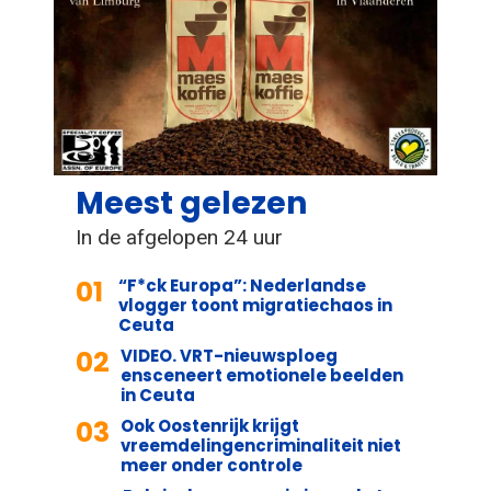
Meest gelezen
In de afgelopen 24 uur
01
“F*ck Europa”: Nederlandse
vlogger toont migratiechaos in
Ceuta
02
VIDEO. VRT-nieuwsploeg
ensceneert emotionele beelden
in Ceuta
03
Ook Oostenrijk krijgt
vreemdelingencriminaliteit niet
meer onder controle