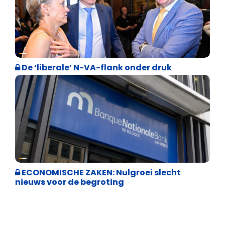
Binnenland politiek
De ‘liberale’ N-VA-flank onder druk
Binnenland politiek
ECONOMISCHE ZAKEN: Nulgroei slecht
nieuws voor de begroting