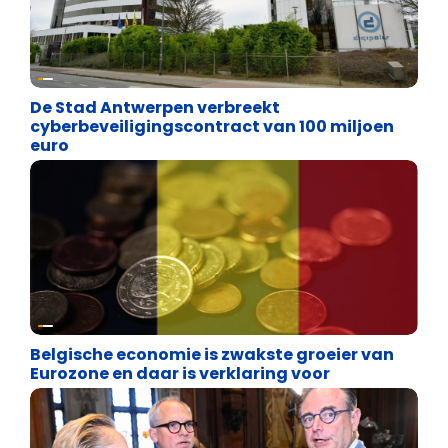
Binnenland politiek
De Stad Antwerpen verbreekt
cyberbeveiligingscontract van 100 miljoen
euro
Binnenland politiek
Belgische economie is zwakste groeier van
Eurozone en daar is verklaring voor