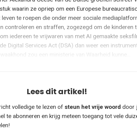
stuk waarin ze opriep om een Europese bureaucratis
 leven te roepen die onder meer sociale mediaplatfo
 controleren en straffen, zogezegd om de kinderen 
m iedereen te vrijwaren van met AI gemaakte seksfi
 de Digital Services Act (DSA) dan weer een instrumen
 waakhond zou een ministerie van Waarheid kunne...
Lees dit artikel!
icht volledige te lezen of
steun het vrije woord
door 
el te abonneren en krijg meteen toegang tot vele dui
elen!