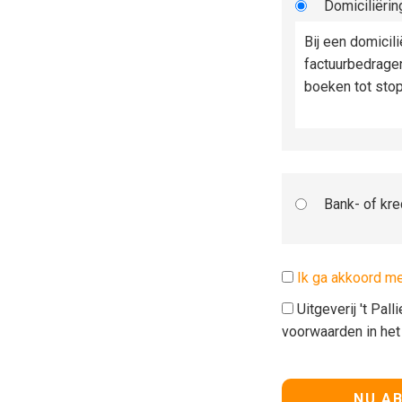
Domiciliërin
Bij een domicil
factuurbedrage
boeken tot sto
Bank- of kre
Ik ga akkoord m
Uitgeverij 't Pal
voorwaarden in he
Geen waarde