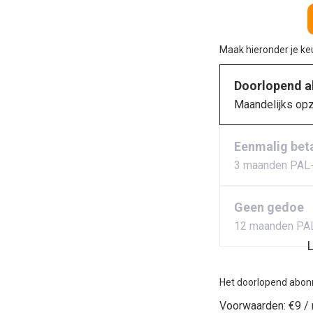
Maak hieronder je k
Doorlopend 
Maandelijks op
Eenmalig bet
3 maanden PAL
Geen gedoe
12 maanden PA
L
Het doorlopend abon
Voorwaarden:
€9 /