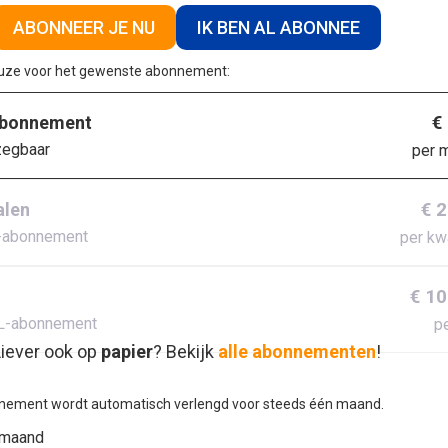
ABONNEER JE NU
IK BEN AL ABONNEE
euze voor het gewenste abonnement:
€
abonnement
zegbaar
per 
€ 
alen
-abonnement
per kw
€ 10
L-abonnement
pe
iever ook op
papier
? Bekijk
alle abonnementen
!
nement wordt automatisch verlengd voor steeds één maand.
 maand