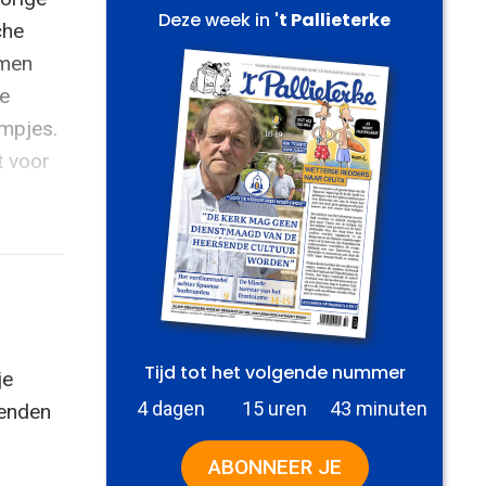
Deze week in
't Pallieterke
che
rmen
te
lmpjes.
t voor
Tijd tot het volgende nummer
je
4 dagen
15 uren
43 minuten
zenden
ABONNEER JE