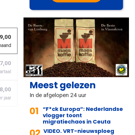
 9,00
maand
27,00
artaal
Meest gelezen
8,00
In de afgelopen 24 uur
r jaar
01
“F*ck Europa”: Nederlandse
vlogger toont
migratiechaos in Ceuta
02
VIDEO. VRT-nieuwsploeg