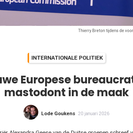
Thierry Breton tijdens de voo
INTERNATIONALE POLITIEK
we Europese bureaucra
mastodont in de maak
Lode Goukens
20 januari 2026
iër Alexandra Geese van de Duitse groenen schreef v