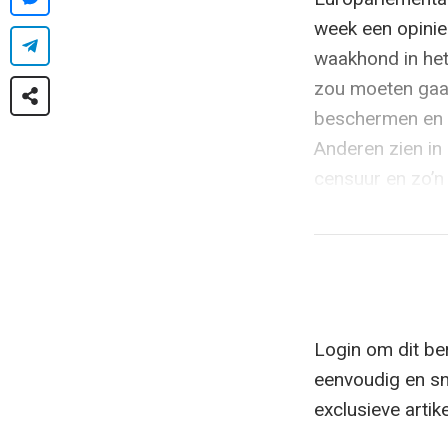
week een opinie
waakhond in het
zou moeten gaan
beschermen en o
Anderen zien in
censuur en zo’n
Login om dit ber
eenvoudig en sn
exclusieve artik