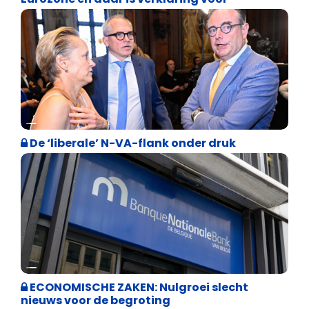
Binnenland politiek
De ‘liberale’ N-VA-flank onder druk
Binnenland politiek
ECONOMISCHE ZAKEN: Nulgroei slecht
nieuws voor de begroting