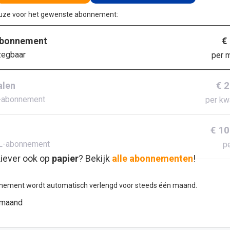
euze voor het gewenste abonnement:
€
abonnement
zegbaar
per 
€ 
alen
-abonnement
per kw
€ 10
L-abonnement
pe
iever ook op
papier
? Bekijk
alle abonnementen
!
nement wordt automatisch verlengd voor steeds één maand.
 maand