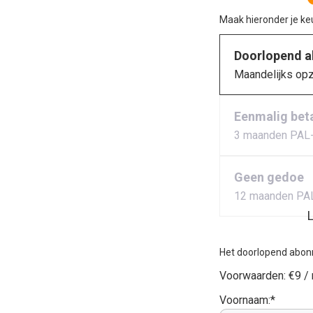
Maak hieronder je k
Doorlopend 
Maandelijks op
Eenmalig bet
3 maanden PAL
Geen gedoe
12 maanden PA
L
Het doorlopend abon
Voorwaarden:
€9 /
Voornaam:*