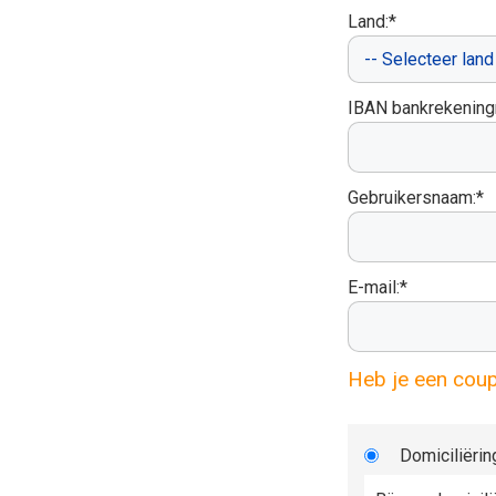
Land:*
IBAN bankrekenin
Gebruikersnaam:*
E-mail:*
Heb je een cou
Domiciliërin