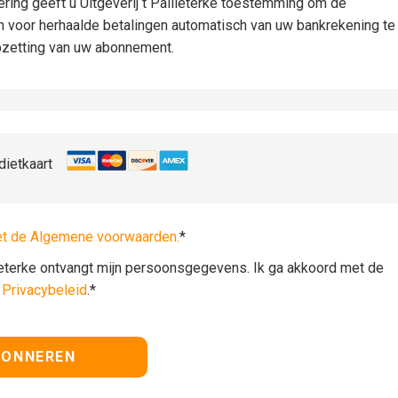
iëring geeft u Uitgeverij t Pallieterke toestemming om de
n voor herhaalde betalingen automatisch van uw bankrekening te
pzetting van uw abonnement.
dietkaart
et de Algemene voorwaarden.
*
lieterke ontvangt mijn persoonsgegevens. Ik ga akkoord met de
t
Privacybeleid
.*