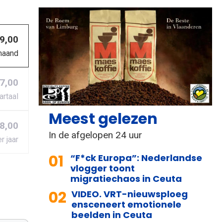
 9,00
maand
27,00
artaal
Meest gelezen
8,00
In de afgelopen 24 uur
r jaar
01
“F*ck Europa”: Nederlandse
vlogger toont
migratiechaos in Ceuta
02
VIDEO. VRT-nieuwsploeg
ensceneert emotionele
beelden in Ceuta