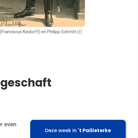
ranciscus Kiedorff) en Philipp Schmitt (r)
fgeschaft
er even
Deze week in
't Pallieterke