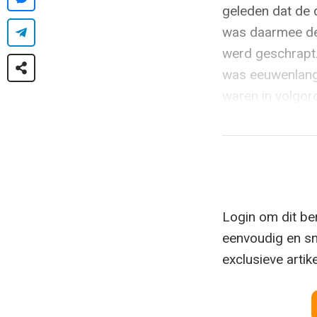
geleden dat de 
was daarmee de l
werd geschrapt.
was eeuwenlang 
waren in volgord
Login om dit ber
eenvoudig en sn
exclusieve artik