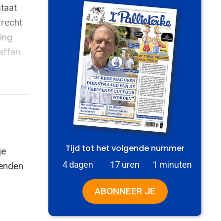
taat
frecht
ing
affen
Tijd tot het volgende nummer
je
4 dagen
17 uren
1 minuten
zenden
ABONNEER JE