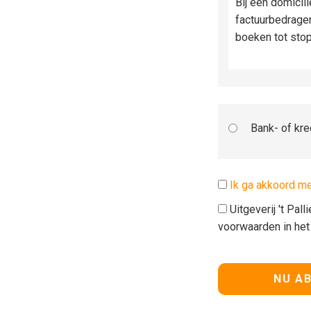
Bij een domicil
factuurbedrage
boeken tot sto
Bank- of kre
Ik ga akkoord m
Uitgeverij 't Pal
voorwaarden in he
Geen waarde