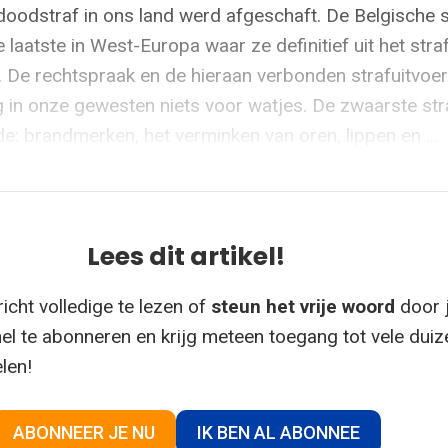
doodstraf in ons land werd afgeschaft. De Belgische s
aatste in West-Europa waar ze definitief uit het stra
 De rechtspraak en de hieraan verbonden strafuitvoer
in onze gewesten niets voor watjes. De zwaarste str
e: brandmerken, het verminken van oren, lippen en ...
Lees dit artikel!
icht volledige te lezen of
steun het vrije woord
door 
el te abonneren en krijg meteen toegang tot vele dui
elen!
ABONNEER JE NU
IK BEN AL ABONNEE