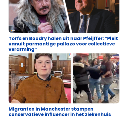
Vrijheid van meningsuiting
Torfs en Boudry halen uit naar Pfeijffer: “Pleit
vanuit parmantige pallazo voor collectieve
verarming”
Vrijheid van meningsuiting
Migranten in Manchester stampen
conservatieve influencer in het ziekenhuis