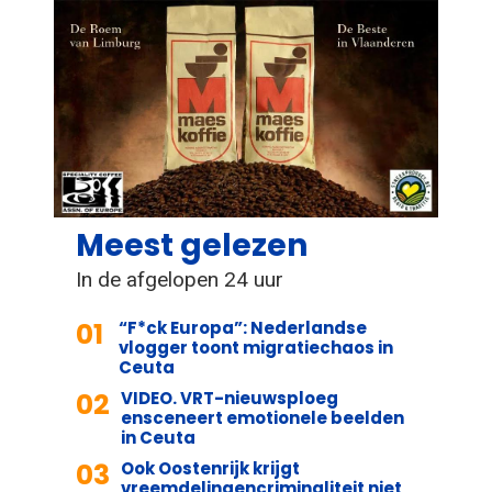
Meest gelezen
In de afgelopen 24 uur
01
“F*ck Europa”: Nederlandse
vlogger toont migratiechaos in
Ceuta
02
VIDEO. VRT-nieuwsploeg
ensceneert emotionele beelden
in Ceuta
03
Ook Oostenrijk krijgt
vreemdelingencriminaliteit niet