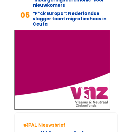
nieuwkomers
05
“F*ck Europa”: Nederlandse
vlogger toont migratiechaos in
Ceuta
PAL Nieuwsbrief