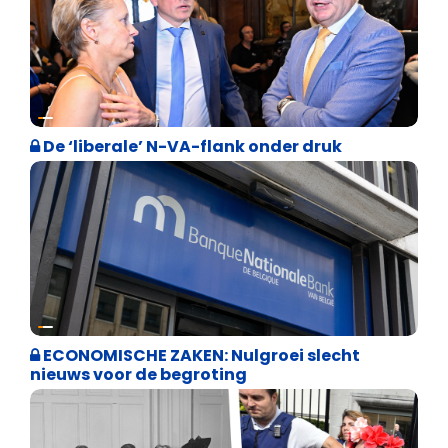
Binnenland politiek
De ‘liberale’ N-VA-flank onder druk
Binnenland politiek
ECONOMISCHE ZAKEN: Nulgroei slecht
nieuws voor de begroting