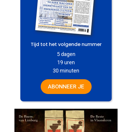
Tijd tot het volgende nummer
5 dagen
19 uren
30 minuten
ABONNEER JE