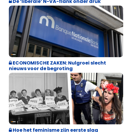
De ‘liberale’ N-VA-flank onder druk
Binnenland politiek
ECONOMISCHE ZAKEN: Nulgroei slecht
nieuws voor de begroting
Cultuuroorlog
Hoe het feminisme zijn eerste slag