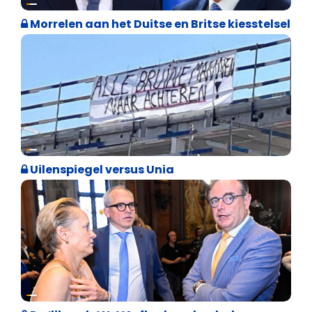
Morrelen aan het Duitse en Britse kiesstelsel
Cultuuroorlog
Uilenspiegel versus Unia
Binnenland politiek