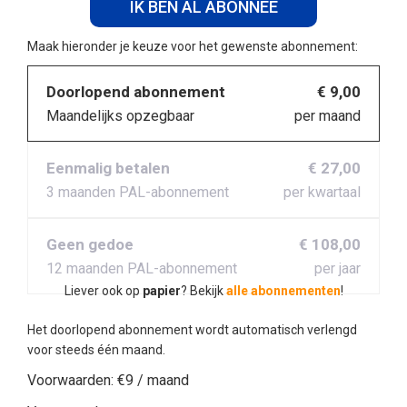
IK BEN AL ABONNEE
Maak hieronder je keuze voor het gewenste abonnement:
Doorlopend abonnement
€ 9,00
Maandelijks opzegbaar
per maand
Eenmalig betalen
€ 27,00
3 maanden PAL-abonnement
per kwartaal
Geen gedoe
€ 108,00
12 maanden PAL-abonnement
per jaar
Liever ook op
papier
? Bekijk
alle abonnementen
!
Het doorlopend abonnement wordt automatisch verlengd
voor steeds één maand.
Voorwaarden:
€9 / maand