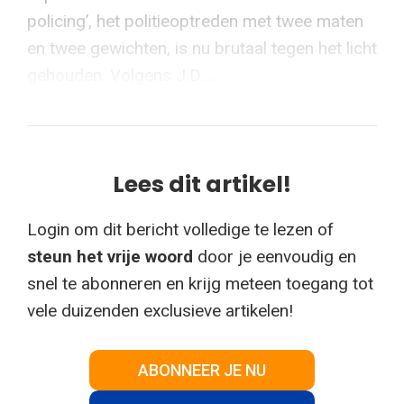
policing’, het politieoptreden met twee maten
en twee gewichten, is nu brutaal tegen het licht
gehouden. Volgens J.D....
Lees dit artikel!
Login om dit bericht volledige te lezen of
steun het vrije woord
door je eenvoudig en
snel te abonneren en krijg meteen toegang tot
vele duizenden exclusieve artikelen!
ABONNEER JE NU