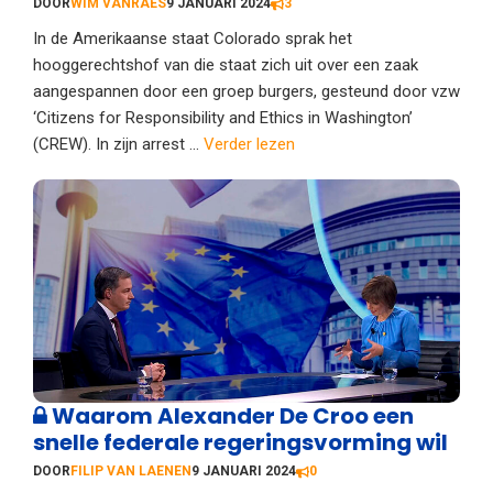
DOOR
WIM VANRAES
9 JANUARI 2024
3
In de Amerikaanse staat Colorado sprak het
hooggerechtshof van die staat zich uit over een zaak
aangespannen door een groep burgers, gesteund door vzw
‘Citizens for Responsibility and Ethics in Washington’
(CREW). In zijn arrest ...
Verder lezen
Waarom Alexander De Croo een
snelle federale regeringsvorming wil
DOOR
FILIP VAN LAENEN
9 JANUARI 2024
0