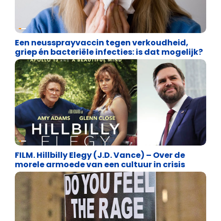
Uncategorized
Een neussprayvaccin tegen verkoudheid,
griep én bacteriële infecties: is dat mogelijk?
Uncategorized
FILM. Hillbilly Elegy (J.D. Vance) – Over de
morele armoede van een cultuur in crisis