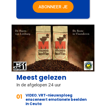
ABONNEER JE
Meest gelezen
In de afgelopen 24 uur
01
VIDEO. VRT-nieuwsploeg
ensceneert emotionele beelden
in Ceuta