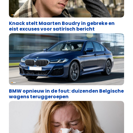
Uncategorized
Knack stelt Maarten Boudry in gebreke en
eist excuses voor satirisch bericht
Uncategorized
BMW opnieuw in de fout: duizenden Belgische
wagens teruggeroepen