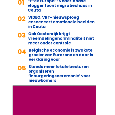
01
“F*ck Europa”: Nederlandse
vlogger toont migratiechaos in
Ceuta
02
VIDEO. VRT-nieuwsploeg
ensceneert emotionele beelden
in Ceuta
03
Ook Oostenrijk krijgt
vreemdelingencriminaliteit niet
meer onder controle
04
Belgische economie is zwakste
groeier van Eurozone en daar is
verklaring voor
05
Steeds meer lokale besturen
organiseren
‘inburgeringsceremonie’ voor
nieuwkomers