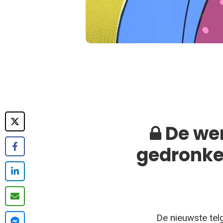
De wer
gedronken
De nieuwste tel