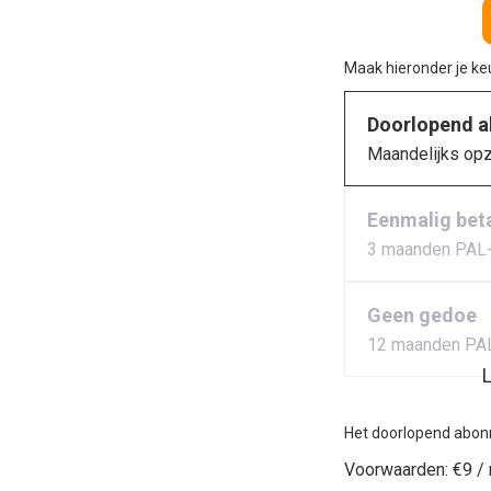
Maak hieronder je k
Doorlopend 
Maandelijks op
Eenmalig bet
3 maanden PAL
Geen gedoe
12 maanden PA
L
Het doorlopend abon
Voorwaarden:
€9 /