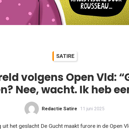
SATIRE
eld volgens Open Vld: “
? Nee, wacht. Ik heb ee
Redactie Satire
11 juni 2025
g uit het geslacht De Gucht maakt furore in de Open V