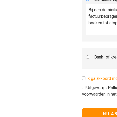
Bij een domicil
factuurbedrage
boeken tot sto
Bank- of kre
Ik ga akkoord m
Uitgeverij 't Pal
voorwaarden in he
Geen waarde