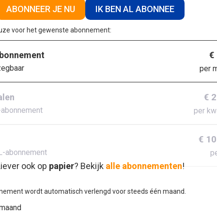
ABONNEER JE NU
IK BEN AL ABONNEE
euze voor het gewenste abonnement:
€
abonnement
zegbaar
per 
€ 
alen
-abonnement
per kw
€ 10
L-abonnement
pe
iever ook op
papier
? Bekijk
alle abonnementen
!
nement wordt automatisch verlengd voor steeds één maand.
 maand