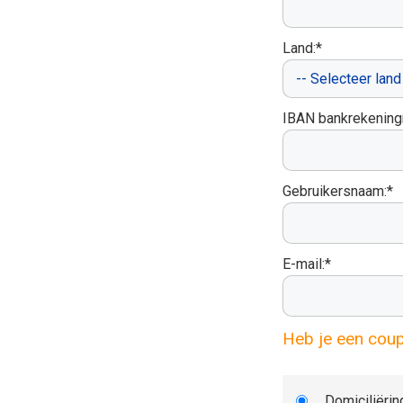
Land:*
IBAN bankrekenin
Gebruikersnaam:*
E-mail:*
Heb je een cou
Domiciliërin