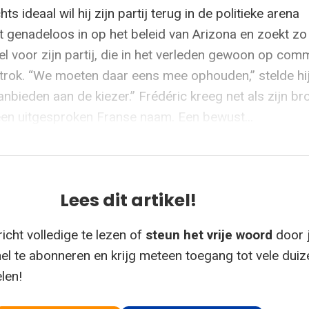
hts ideaal wil hij zijn partij terug in de politieke arena
kt genadeloos in op het beleid van Arizona en zoekt zo
l voor zijn partij, die in het verleden gewoon op co
trok. “We moeten daar eens mee ophouden,” stelde hij
bieden aan de kiezer.” Frédéric kreeg net als zijn br
en uitgesproken Franse naam. Een bewust...
Lees dit artikel!
icht volledige te lezen of
steun het vrije woord
door 
el te abonneren en krijg meteen toegang tot vele dui
elen!