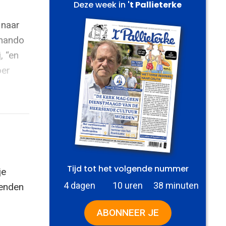
Deze week in
't Pallieterke
 naar
mmando
, “en
oer
Tijd tot het volgende nummer
je
4 dagen
10 uren
38 minuten
zenden
ABONNEER JE