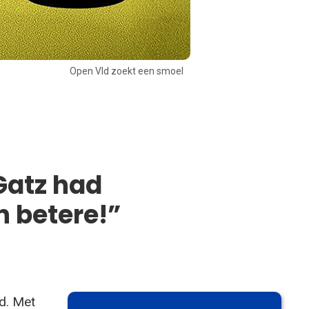
Open Vld zoekt een smoel
Gatz had
n betere!”
ld. Met