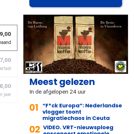
 9,00
maand
27,00
artaal
Meest gelezen
8,00
In de afgelopen 24 uur
r jaar
01
“F*ck Europa”: Nederlandse
vlogger toont
migratiechaos in Ceuta
02
VIDEO. VRT-nieuwsploeg
ensceneert emotionele