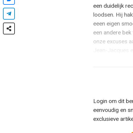
een duidelijk rec
loodsen. Hij ha
eeen eigen smoe
een andere bek 
onze excuses aan
Jean-Jacques e
Login om dit ber
eenvoudig en sn
exclusieve artik