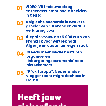
01
VIDEO. VRT-nieuwsploeg
ensceneert emotionele beelden
in Ceuta
02
Belgische economie is zwakste
groeier van Eurozone en daar is
verklaring voor
03
Illegale vrouw eist 5.000 euro van
Frankrijk voor vertrek naar
Algerije en opstarten eigen zaak
04
Steeds meer lokale besturen
organiseren
‘inburgeringsceremonie’ voor
nieuwkomers
05
“F*ck Europa”: Nederlandse
vlogger toont migratiechaos in
Ceuta