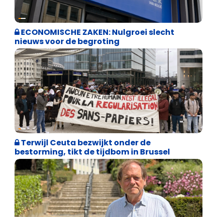
Binnenland politiek
ECONOMISCHE ZAKEN: Nulgroei slecht
nieuws voor de begroting
Asiel en Migratie
Terwijl Ceuta bezwijkt onder de
bestorming, tikt de tijdbom in Brussel