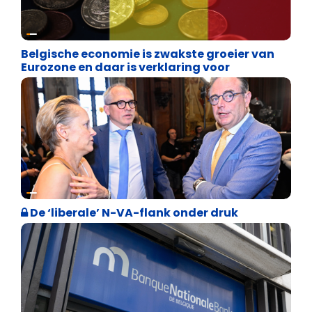
Binnenland politiek
Belgische economie is zwakste groeier van
Eurozone en daar is verklaring voor
Binnenland politiek
De ‘liberale’ N-VA-flank onder druk