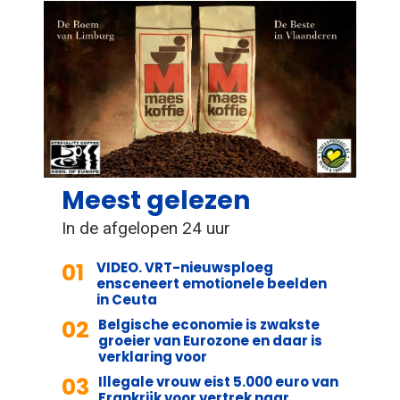
Meest gelezen
In de afgelopen 24 uur
01
VIDEO. VRT-nieuwsploeg
ensceneert emotionele beelden
in Ceuta
02
Belgische economie is zwakste
groeier van Eurozone en daar is
verklaring voor
03
Illegale vrouw eist 5.000 euro van
Frankrijk voor vertrek naar