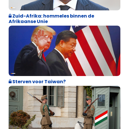
Weekblad 't Pallieterke
Zuid-Afrika: hommeles binnen de
Afrikaanse Unie
Weekblad 't Pallieterke
Sterven voor Taiwan?