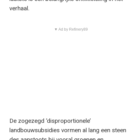
verhaal.
▼ Ad by Refinery89
De zogezegd ‘disproportionele’
landbouwsubsidies vormen al lang een steen
des aanstoots bij vooral groenen en