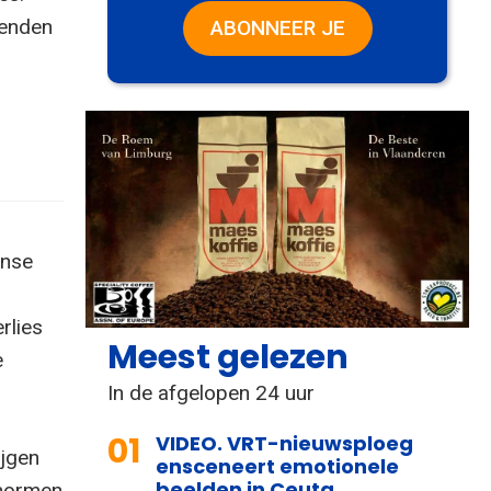
zenden
ABONNEER JE
anse
rlies
Meest gelezen
e
In de afgelopen 24 uur
01
VIDEO. VRT-nieuwsploeg
ijgen
ensceneert emotionele
beelden in Ceuta
 normen