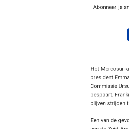
Abonneer je sn
Het Mercosur-ak
president Emman
Commissie Ursul
bespaart. Frankr
blijven strijden
Een van de gevo
van de Zuid-Ame