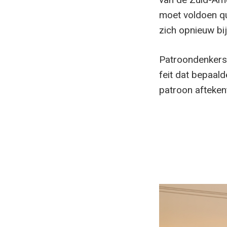
moet voldoen qu
zich opnieuw bi
Patroondenkers 
feit dat bepaal
patroon afteken