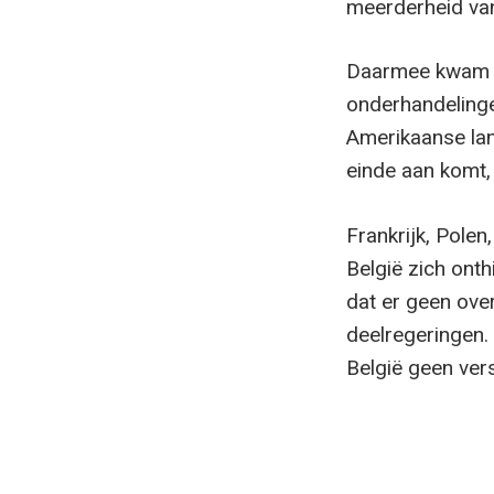
meerderheid van
Daarmee kwam e
onderhandeling
Amerikaanse lan
einde aan komt, 
Frankrijk, Polen
België zich ont
dat er geen ove
deelregeringen.
België geen ver