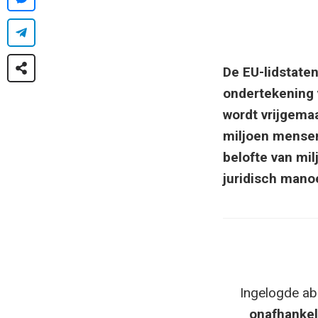
De EU-lidstate
ondertekening 
wordt vrijgema
miljoen mensen
belofte van mil
juridisch mano
Ingelogde ab
onafhankel