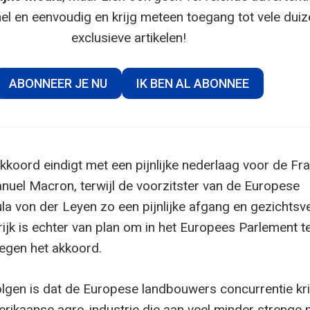
el en eenvoudig en krijg meteen toegang tot vele dui
exclusieve artikelen!
ABONNEER JE NU
IK BEN AL ABONNEE
koord eindigt met een pijnlijke nederlaag voor de Fr
uel Macron, terwijl de voorzitster van de Europese
a von der Leyen zo een pijnlijke afgang en gezichtsve
ijk is echter van plan om in het Europees Parlement t
 tegen het akkoord.
lgen is dat de Europese landbouwers concurrentie kr
rikaanse agro-industrie die aan veel minder strenge