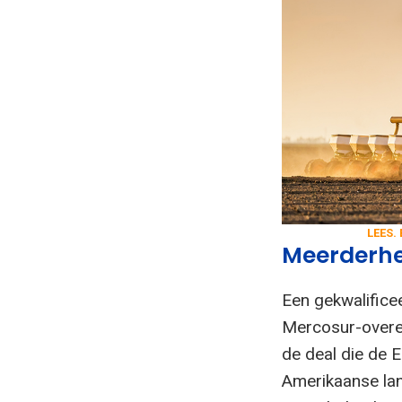
LEES.
Meerderhe
Een gekwalifice
Mercosur-overee
de deal die de
Amerikaanse lan