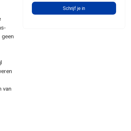
e
ns-
r geen
l
weren
m van