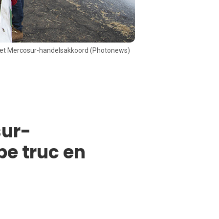
 het Mercosur-handelsakkoord (Photonews)
sur-
e truc en