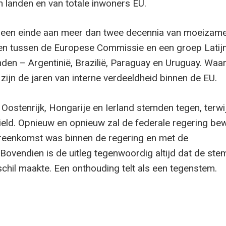
 landen en van totale inwoners EU.
en einde aan meer dan twee decennia van moeizam
en tussen de Europese Commissie en een groep Latij
den – Argentinië, Brazilië, Paraguay en Uruguay. Waa
zijn de jaren van interne verdeeldheid binnen de EU.
, Oostenrijk, Hongarije en Ierland stemden tegen, terwij
hield. Opnieuw en opnieuw zal de federale regering be
reenkomst was binnen de regering en met de
 Bovendien is de uitleg tegenwoordig altijd dat de ste
schil maakte. Een onthouding telt als een tegenstem.