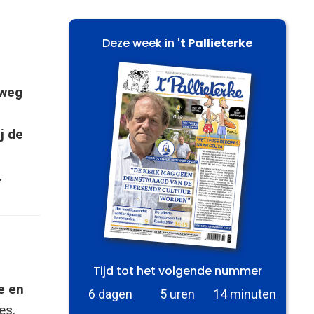
Deze week in
't Pallieterke
 weg
j de
.
Tijd tot het volgende nummer
e en
6 dagen
5 uren
14 minuten
es.