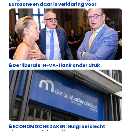
Eurozone en daar is verklaring voor
Binnenland politiek
De ‘liberale’ N-VA-flank onder druk
Binnenland politiek
ECONOMISCHE ZAKEN: Nulgroei slecht