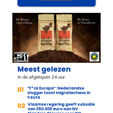
Meest gelezen
In de afgelopen 24 uur
01
“F*ck Europa”: Nederlandse
vlogger toont migratiechaos in
Ceuta
02
Vlaamse regering geeft subsidie
van 350.000 euro aan NV