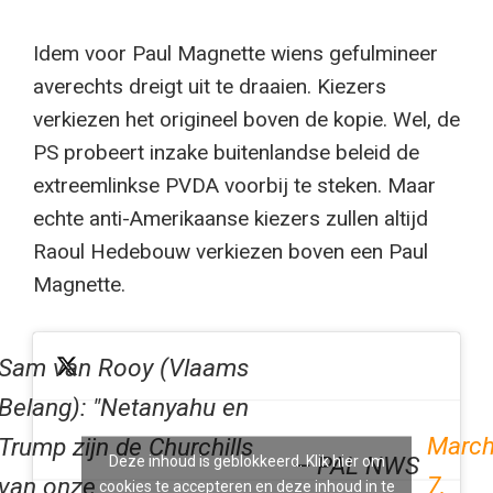
Idem voor Paul Magnette wiens gefulmineer
averechts dreigt uit te draaien. Kiezers
verkiezen het origineel boven de kopie. Wel, de
PS probeert inzake buitenlandse beleid de
extreemlinkse PVDA voorbij te steken. Maar
echte anti-Amerikaanse kiezers zullen altijd
Raoul Hedebouw verkiezen boven een Paul
Magnette.
Sam van Rooy (Vlaams
Belang): "Netanyahu en
Marc
Trump zijn de Churchills
— PAL NWS
Deze inhoud is geblokkeerd. Klik hier om
7,
van onze
cookies te accepteren en deze inhoud in te