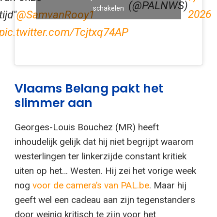
(@PALNWS)
schakelen
2026
tijd"
@SamvanRooy1
pic.twitter.com/Tcjtxq74AP
Vlaams Belang pakt het
slimmer aan
Georges-Louis Bouchez (MR) heeft
inhoudelijk gelijk dat hij niet begrijpt waarom
westerlingen ter linkerzijde constant kritiek
uiten op het… Westen. Hij zei het vorige week
nog
voor de camera’s van PAL.be
. Maar hij
geeft wel een cadeau aan zijn tegenstanders
door weinig kritisch te zijn voor het