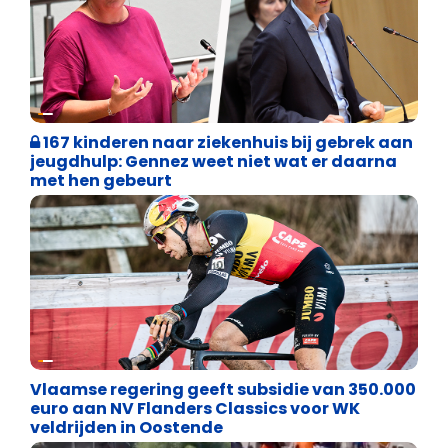
Binnenland politiek
167 kinderen naar ziekenhuis bij gebrek aan
jeugdhulp: Gennez weet niet wat er daarna
met hen gebeurt
Binnenland politiek
Vlaamse regering geeft subsidie van 350.000
euro aan NV Flanders Classics voor WK
veldrijden in Oostende