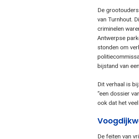
De grootouders
van Turnhout. D
criminelen ware
Antwerpse parke
stonden om ver
politiecommissa
bijstand van ee
Dit verhaal is b
“een dossier va
ook dat het vee
Voogdijkw
De feiten van v