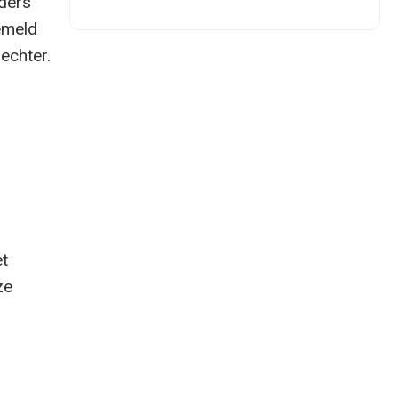
ders
emeld
echter.
et
ze