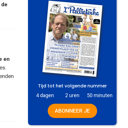
 de
e en
es.
zenden
Tijd tot het volgende nummer
4 dagen
2 uren
50 minuten
ABONNEER JE