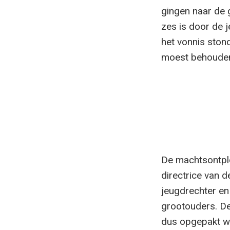
gingen naar de 
zes is door de 
het vonnis ston
moest behouden b
De machtsontplo
directrice van d
jeugdrechter en
grootouders. De
dus opgepakt we