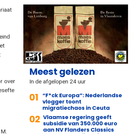
riaat
eind
et
t
Meest gelezen
or over
In de afgelopen 24 uur
esefte
01
“F*ck Europa”: Nederlandse
vlogger toont
migratiechaos in Ceuta
02
Vlaamse regering geeft
subsidie van 350.000 euro
aan NV Flanders Classics
 M.