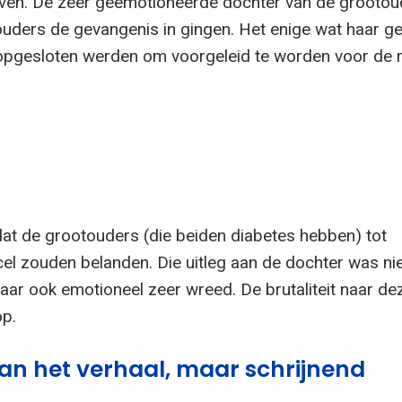
even. De zeer geëmotioneerde dochter van de grootou
ouders de gevangenis in gingen. Het enige wat haar g
 opgesloten werden om voorgeleid te worden voor de r
at de grootouders (die beiden diabetes hebben) tot
el zouden belanden. Die uitleg aan de dochter was ni
maar ook emotioneel zeer wreed. De brutaliteit naar de
op.
an het verhaal, maar schrijnend