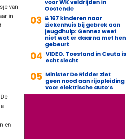
voor WK veldrijden in
sje van
Oostende
ar in
03
167 kinderen naar
ziekenhuis bij gebrek aan
t
jeugdhulp: Gennez weet
niet wat er daarna met hen
gebeurt
04
VIDEO. Toestand in Ceuta is
echt slecht
05
Minister De Ridder ziet
geen nood aan rijopleiding
voor elektrische auto’s
 De
de
n en