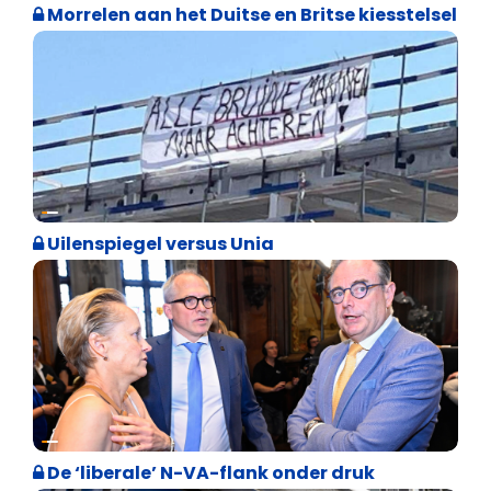
Morrelen aan het Duitse en Britse kiesstelsel
Cultuuroorlog
Uilenspiegel versus Unia
Binnenland politiek
De ‘liberale’ N-VA-flank onder druk