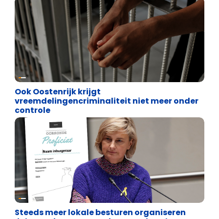
Asiel en Migratie
Ook Oostenrijk krijgt
vreemdelingencriminaliteit niet meer onder
controle
Binnenland politiek
Steeds meer lokale besturen organiseren