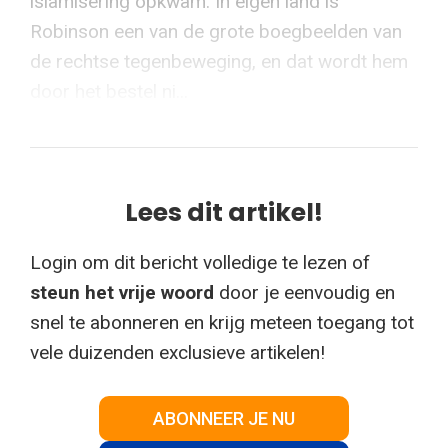
islamisering opkwam. In eigen land is
Robinson een van de grote boegbeelden van
de rechtse tegenbeweging, en dat wordt hem
door het bestel ni...
Lees dit artikel!
Login om dit bericht volledige te lezen of
steun het vrije woord
door je eenvoudig en
snel te abonneren en krijg meteen toegang tot
vele duizenden exclusieve artikelen!
ABONNEER JE NU