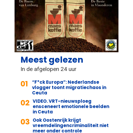
Meest gelezen
In de afgelopen 24 uur
01
“F*ck Europa”: Nederlandse
vlogger toont migratiechaos in
Ceuta
02
VIDEO. VRT-nieuwsploeg
ensceneert emotionele beelden
in Ceuta
03
Ook Oostenrijk krijgt
vreemdelingencriminaliteit niet
meer onder controle