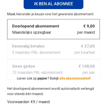
IK BEN AL ABONNEE
Maak hieronder je keuze voor het gewenste abonnement:
Doorlopend abonnement
€ 9,00
Maandelijks opzegbaar
per maand
Eenmalig betalen
€ 27,00
3 maanden PAL-abonnement
per kwartaal
Geen gedoe
€ 108,00
12 maanden PAL-abonnement
per jaar
Liever ook op
papier
? Bekijk
alle abonnementen
!
Het doorlopend abonnement wordt automatisch verlengd
voor steeds één maand.
Voorwaarden:
€9 / maand