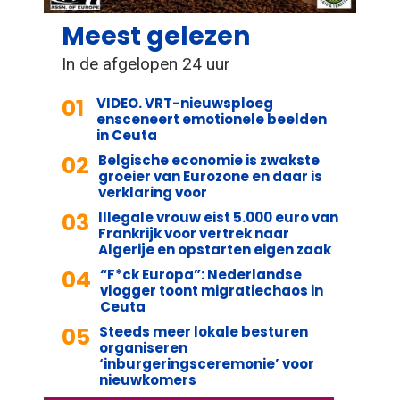
Meest gelezen
In de afgelopen 24 uur
01
VIDEO. VRT-nieuwsploeg
ensceneert emotionele beelden
in Ceuta
02
Belgische economie is zwakste
groeier van Eurozone en daar is
verklaring voor
03
Illegale vrouw eist 5.000 euro van
Frankrijk voor vertrek naar
Algerije en opstarten eigen zaak
04
“F*ck Europa”: Nederlandse
vlogger toont migratiechaos in
Ceuta
05
Steeds meer lokale besturen
organiseren
‘inburgeringsceremonie’ voor
nieuwkomers