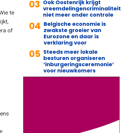
03
Ook Oostenrijk krijgt
vreemdelingencriminaliteit
Wie te
niet meer onder controle
jkt,
04
Belgische economie is
zwakste groeier van
era of
Eurozone en daar is
verklaring voor
05
Steeds meer lokale
besturen organiseren
‘inburgeringsceremonie’
voor nieuwkomers
vens
e