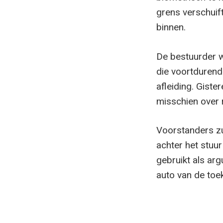
grens verschuift
binnen.
De bestuurder wo
die voortdurend
afleiding. Gist
misschien over r
Voorstanders zu
achter het stuur
gebruikt als ar
auto van de toe