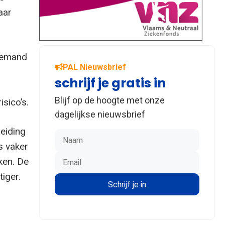
aar
 iemand
PAL Nieuwsbrief
schrijf je gratis in
Blijf op de hoogte met onze
isico’s.
dagelijkse nieuwsbrief
leiding
s vaker
ken. De
iger.