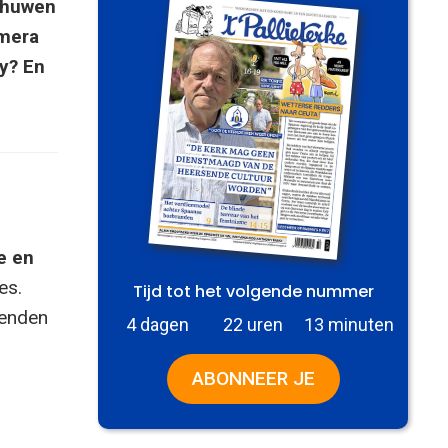
chuwen
amera
cy? En
e en
es.
Tijd tot het volgende nummer
zenden
4 dagen
22 uren
13 minuten
ABONNEER JE