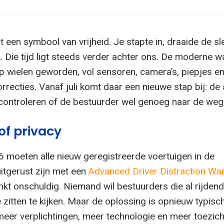
 een symbool van vrijheid. Je stapte in, draaide de sl
 Die tijd ligt steeds verder achter ons. De moderne w
 wielen geworden, vol sensoren, camera’s, piepjes e
recties. Vanaf juli komt daar een nieuwe stap bij: de
 controleren of de bestuurder wel genoeg naar de weg k
 of privacy
26 moeten alle nieuw geregistreerde voertuigen in de
itgerust zijn met een
Advanced Driver Distraction Wa
linkt onschuldig. Niemand wil bestuurders die al rijden
zitten te kijken. Maar de oplossing is opnieuw typisc
eer verplichtingen, meer technologie en meer toezich