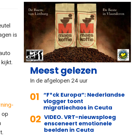
eutel
agen is
n
 auto
ijkt.
Meest gelezen
In de afgelopen 24 uur
01
“F*ck Europa”: Nederlandse
vlogger toont
rning-
migratiechaos in Ceuta
d op
02
VIDEO. VRT-nieuwsploeg
h
ensceneert emotionele
beelden in Ceuta
t.