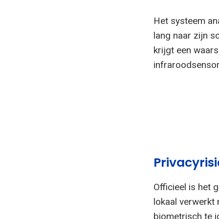
Het systeem ana
lang naar zijn s
krijgt een waar
infraroodsensor 
Privacyris
Officieel is he
lokaal verwerkt
biometrisch te 