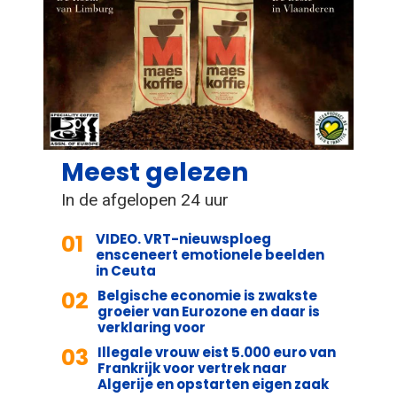
Meest gelezen
In de afgelopen 24 uur
01
VIDEO. VRT-nieuwsploeg
ensceneert emotionele beelden
in Ceuta
02
Belgische economie is zwakste
groeier van Eurozone en daar is
verklaring voor
03
Illegale vrouw eist 5.000 euro van
Frankrijk voor vertrek naar
Algerije en opstarten eigen zaak