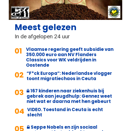
Meest gelezen
In de afgelopen 24 uur
01
Vlaamse regering geeft subsidie van
350.000 euro aan NV Flanders
Classics voor WK veldrijden in
Oostende
02
“F*ck Europa”: Nederlandse vlogger
toont migratiechaos in Ceuta
03
167 kinderen naar ziekenhuis bij
gebrek aan jeugdhulp: Gennez weet
niet wat er daarna met hen gebeurt
04
VIDEO. Toestand in Ceuta is echt
slecht
05
Seppe Nobels en zijn sociaal