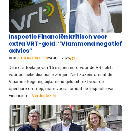
Inspectie Financiën kritisch voor
extra VRT-geld: “Vlammend negatief
advies”
DOOR
THIERRY DEBELS
24 JULI 2026
1
De extra toelage van 15 miljoen euro voor de VRT blijft
voor politieke discussie zorgen. Niet zozeer omdat de
Vlaamse Regering bijkomend geld uittrekt voor de
openbare omroep, maar vooral omdat de Inspectie van
Financiën ...
Verder lezen