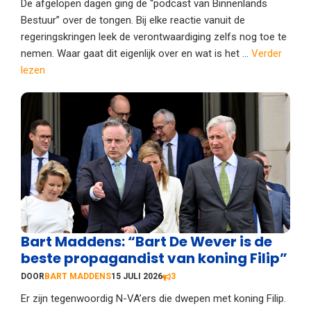
De afgelopen dagen ging de “podcast van Binnenlands
Bestuur” over de tongen. Bij elke reactie vanuit de
regeringskringen leek de verontwaardiging zelfs nog toe te
nemen. Waar gaat dit eigenlijk over en wat is het ...
Verder
lezen
Bart Maddens: “Bart De Wever is de
beste propagandist van koning Filip”
DOOR
BART MADDENS
15 JULI 2026
3
Er zijn tegenwoordig N-VA’ers die dwepen met koning Filip.