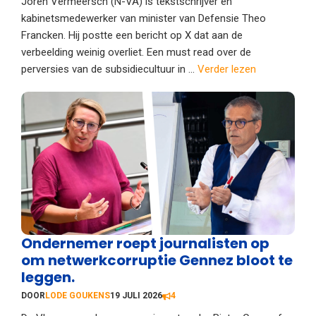
Joren Vermeersch (N-VA) is tekstschrijver en
kabinetsmedewerker van minister van Defensie Theo
Francken. Hij postte een bericht op X dat aan de
verbeelding weinig overliet. Een must read over de
perversies van de subsidiecultuur in ...
Verder lezen
Ondernemer roept journalisten op
om netwerkcorruptie Gennez bloot te
leggen.
DOOR
LODE GOUKENS
19 JULI 2026
4