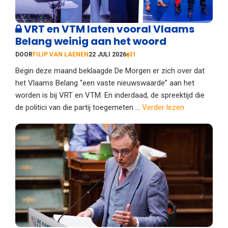
VRT en VTM laten vooral Vlaams
Belang weinig aan het woord
DOOR
FILIP VAN LAENEN
22 JULI 2026
1
Begin deze maand beklaagde De Morgen er zich over dat
het Vlaams Belang “een vaste nieuwswaarde” aan het
worden is bij VRT en VTM. En inderdaad, de spreektijd die
de politici van die partij toegemeten ...
Verder lezen