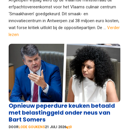
Afgelopen vrijdag werd op de Vlaamse ministerraad de
erfpachtovereenkomst voor het Vlaams culinair centrum
‘Smaakhaven’ goedgekeurd. Dit smaak- en
innovatiecentrum in Antwerpen zal 38 miljoen euro kosten,
wat forse kritiek uitlokt bij de oppositiepartijen. De ...
Verder
lezen
Opnieuw peperdure keuken betaald
met belastinggeld onder neus van
Bart Somers
DOOR
LODE GOUKENS
21 JULI 2026
0