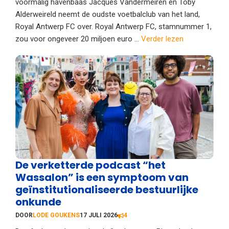
voormalig havenbaas Jacques Vandermeiren en Toby
Alderweireld neemt de oudste voetbalclub van het land,
Royal Antwerp FC over. Royal Antwerp FC, stamnummer 1,
zou voor ongeveer 20 miljoen euro ...
Verder lezen
De verketterde podcast “het
Wassalon” is een symptoom van
geïnstitutionaliseerde bestuurlijke
onkunde
DOOR
LODE GOUKENS
17 JULI 2026
4