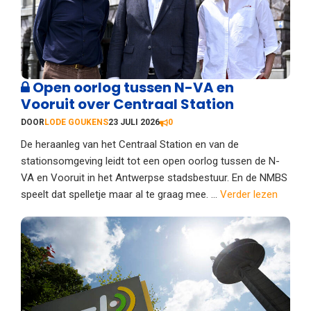
Open oorlog tussen N-VA en
Vooruit over Centraal Station
DOOR
LODE GOUKENS
23 JULI 2026
0
De heraanleg van het Centraal Station en van de
stationsomgeving leidt tot een open oorlog tussen de N-
VA en Vooruit in het Antwerpse stadsbestuur. En de NMBS
speelt dat spelletje maar al te graag mee. ...
Verder lezen