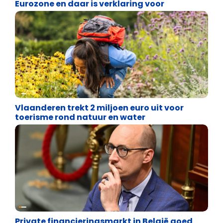
Eurozone en daar is verklaring voor
Financiële vrijheid
Vlaanderen trekt 2 miljoen euro uit voor
toerisme rond natuur en water
Financiële vrijheid
Private financieringsmarkt in België goed