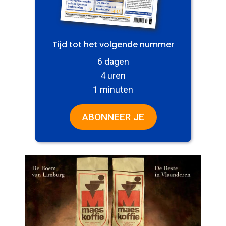
Tijd tot het volgende nummer
6 dagen
4 uren
1 minuten
ABONNEER JE