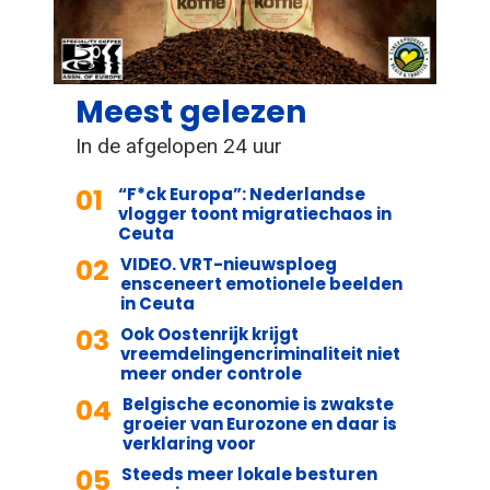
Meest gelezen
In de afgelopen 24 uur
01
“F*ck Europa”: Nederlandse
vlogger toont migratiechaos in
Ceuta
02
VIDEO. VRT-nieuwsploeg
ensceneert emotionele beelden
in Ceuta
03
Ook Oostenrijk krijgt
vreemdelingencriminaliteit niet
meer onder controle
04
Belgische economie is zwakste
groeier van Eurozone en daar is
verklaring voor
05
Steeds meer lokale besturen