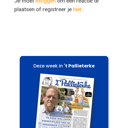
Je moet
inloggen
om een reactie te
plaatsen of registreer je
hier
.
Deze week in
't Pallieterke