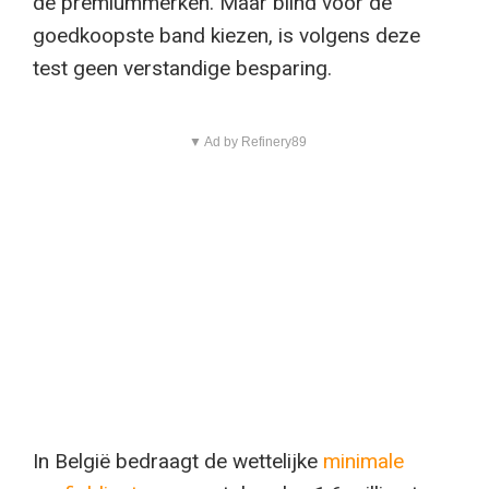
de premiummerken. Maar blind voor de
goedkoopste band kiezen, is volgens deze
test geen verstandige besparing.
▼ Ad by Refinery89
In België bedraagt de wettelijke
minimale