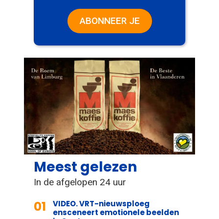
ABONNEER JE
Meest gelezen
In de afgelopen 24 uur
01
VIDEO. VRT-nieuwsploeg
ensceneert emotionele beelden