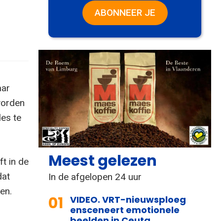
ABONNEER JE
aar
 worden
es te
Meest gelezen
t in de
dat
In de afgelopen 24 uur
en.
01
VIDEO. VRT-nieuwsploeg
ensceneert emotionele
beelden in Ceuta