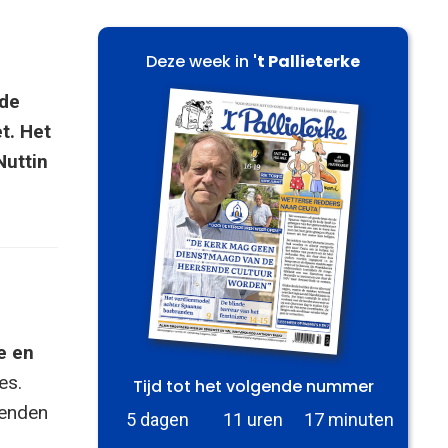
Deze week in
't Pallieterke
 de
t. Het
Nuttin
e en
es.
Tijd tot het volgende nummer
zenden
5 dagen
11 uren
17 minuten