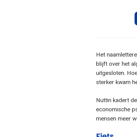
Het naamletteref
blijft over het 
uitgesloten. Ho
sterker kwam he
Nuttin kadert de
economische ps
mensen meer waa
Fiets