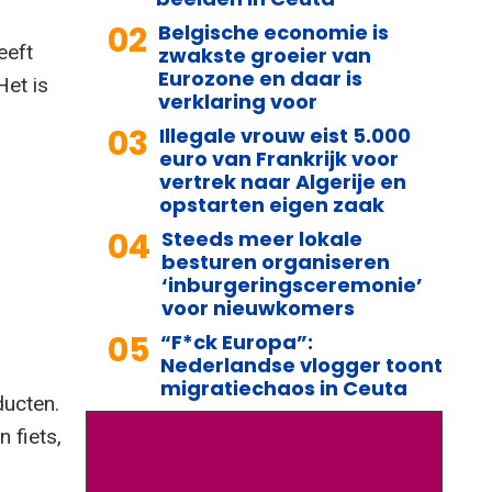
02
Belgische economie is
eeft
zwakste groeier van
Eurozone en daar is
 Het is
verklaring voor
03
Illegale vrouw eist 5.000
euro van Frankrijk voor
vertrek naar Algerije en
opstarten eigen zaak
04
Steeds meer lokale
besturen organiseren
‘inburgeringsceremonie’
voor nieuwkomers
05
“F*ck Europa”:
Nederlandse vlogger toont
migratiechaos in Ceuta
ducten.
 fiets,