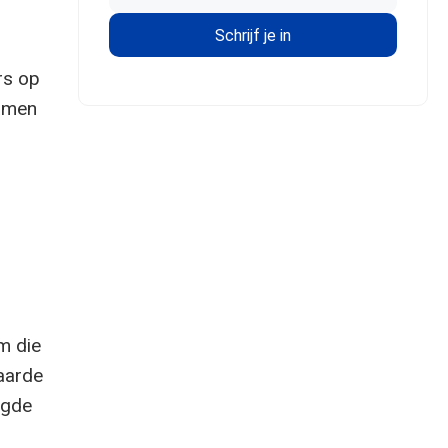
rs op
namen
m die
aarde
agde