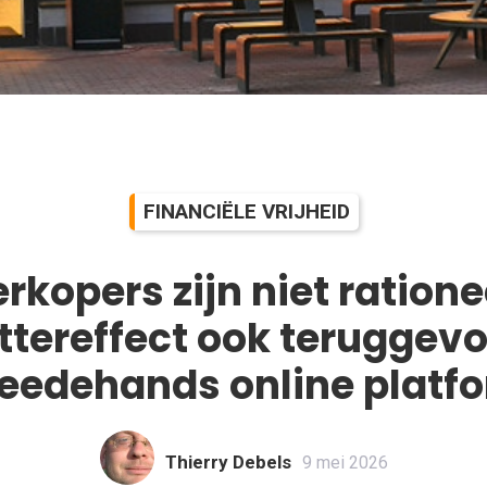
FINANCIËLE VRIJHEID
rkopers zijn niet ratione
tereffect ook teruggev
eedehands online platf
Thierry Debels
9 mei 2026