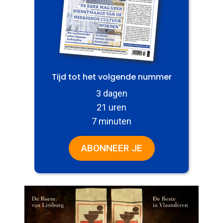
Tijd tot het volgende nummer
3 dagen
21 uren
7 minuten
ABONNEER JE