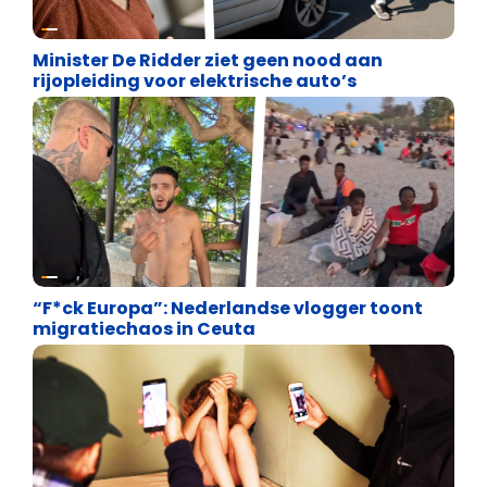
Energie en transport
Minister De Ridder ziet geen nood aan
rijopleiding voor elektrische auto’s
Asiel en Migratie
“F*ck Europa”: Nederlandse vlogger toont
migratiechaos in Ceuta