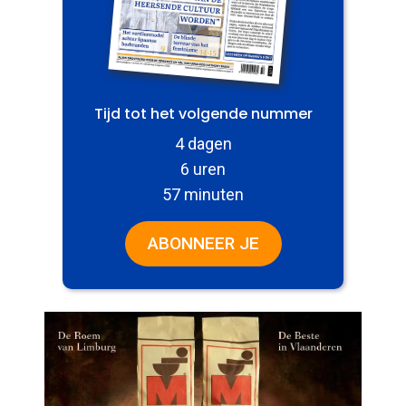
Tijd tot het volgende nummer
4 dagen
6 uren
57 minuten
ABONNEER JE