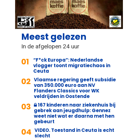
Meest gelezen
In de afgelopen 24 uur
01
“F*ck Europa”: Nederlandse
vlogger toont migratiechaos in
Ceuta
02
Vlaamse regering geeft subsidie
van 350.000 euro aan NV
Flanders Classics voor WK
veldrijden in Oostende
03
167 kinderen naar ziekenhuis bij
gebrek aan jeugdhulp: Gennez
weet niet wat er daarna met hen
gebeurt
04
VIDEO. Toestand in Ceuta is echt
slecht