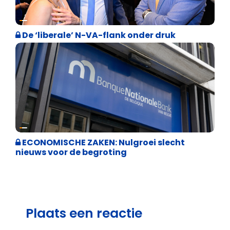
Binnenland politiek
De ‘liberale’ N-VA-flank onder druk
Binnenland politiek
ECONOMISCHE ZAKEN: Nulgroei slecht
nieuws voor de begroting
Plaats een reactie