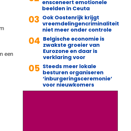
ensceneert emotionele
beelden in Ceuta
03
Ook Oostenrijk krijgt
vreemdelingencriminaliteit
om
niet meer onder controle
04
Belgische economie is
zwakste groeier van
Eurozone en daar is
en een
verklaring voor
05
Steeds meer lokale
besturen organiseren
‘inburgeringsceremonie’
voor nieuwkomers