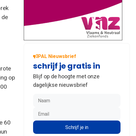
brek
r de
PAL Nieuwsbrief
schrijf je gratis in
grote
Blijf op de hoogte met onze
ing op
dagelijkse nieuwsbrief
000
ge 60
hun