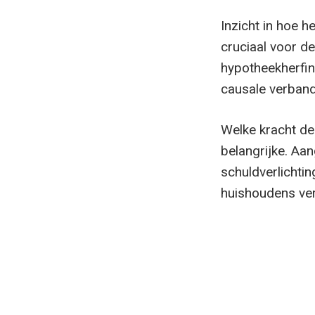
Inzicht in hoe 
cruciaal voor d
hypotheekherfina
causale verbande
Welke kracht de 
belangrijke. Aa
schuldverlichti
huishoudens ver