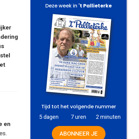
Deze week in
't Pallieterke
jker
ndering
us
stel
et
Tijd tot het volgende nummer
5 dagen
7 uren
2 minuten
e en
es.
ABONNEER JE