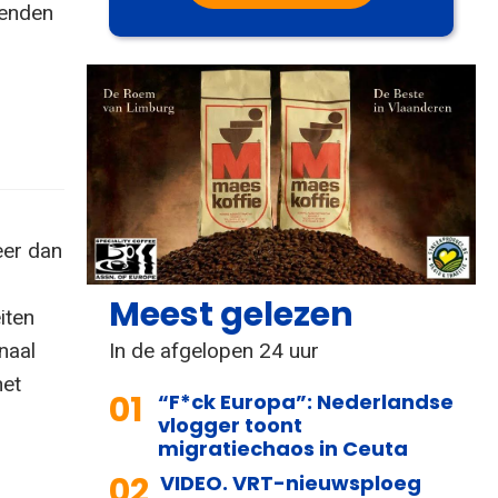
zenden
eer dan
Meest gelezen
iten
In de afgelopen 24 uur
naal
het
01
“F*ck Europa”: Nederlandse
vlogger toont
migratiechaos in Ceuta
02
VIDEO. VRT-nieuwsploeg