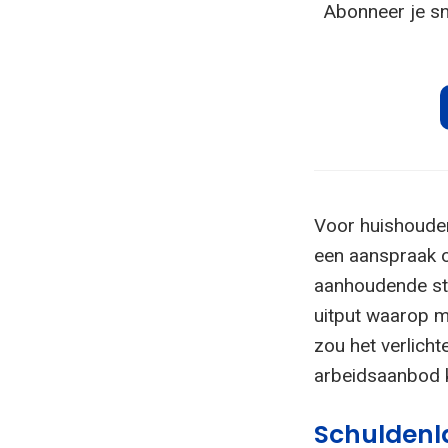
Abonneer je sn
Voor huishoude
een aanspraak o
aanhoudende str
uitput waarop m
zou het verlicht
arbeidsaanbod k
Schuldenl