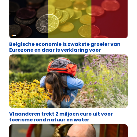
Binnenland politiek
Belgische economie is zwakste groeier van
Eurozone en daar is verklaring voor
Financiële vrijheid
Vlaanderen trekt 2 miljoen euro uit voor
toerisme rond natuur en water