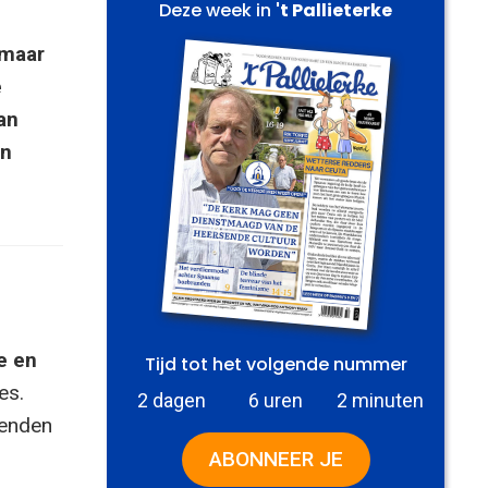
Deze week in
't Pallieterke
 maar
e
an
en
e en
Tijd tot het volgende nummer
es.
2 dagen
6 uren
2 minuten
zenden
ABONNEER JE