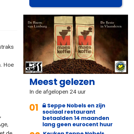
straks
n. Hoe
Meest gelezen
In de afgelopen 24 uur
01
Seppe Nobels en zijn
sociaal restaurant
,
betaalden 14 maanden
lang geen eurocent huur
Age,
et de
Keuken Seppe Nobels