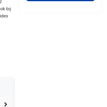
2
ok bij
ides