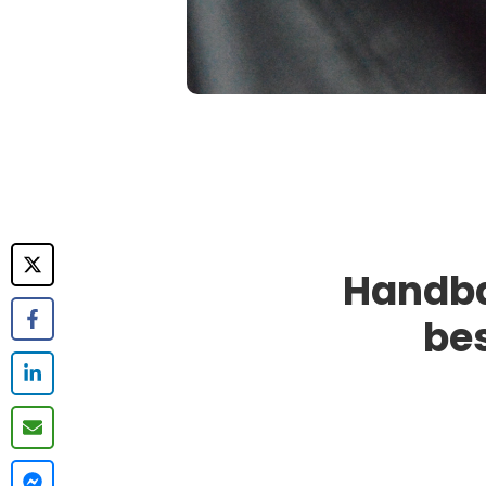
Handba
be