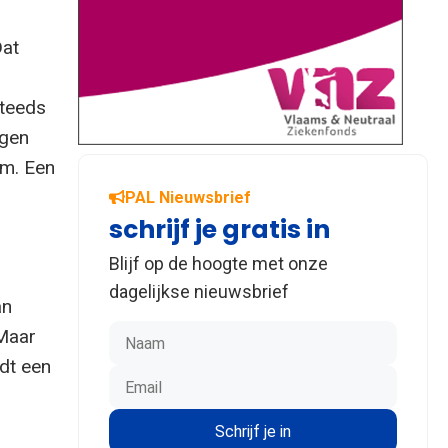
Dat
teeds
igen
em. Een
PAL Nieuwsbrief
schrijf je gratis in
Blijf op de hoogte met onze
dagelijkse nieuwsbrief
an
 Maar
udt een