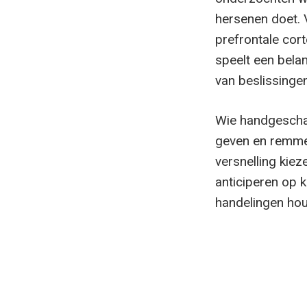
hersenen doet. 
prefrontale cor
speelt een bela
van beslissingen
Wie handgeschak
geven en remmen
versnelling kiez
anticiperen op k
handelingen houd