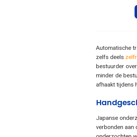
Automatische tra
zelfs deels
zelf
bestuurder over.
minder de bestu
afhaakt tijdens h
Handgesch
Japanse onderz
verbonden aan d
onderzochten wa