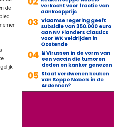
02
verkocht voor fractie van
en de
aankoopprijs
bied
03
Vlaamse regering geeft
t nemen
subsidie van 350.000 euro
aan NV Flanders Classics
voor WK veldrijden in
Oostende
s
04
Virussen in de vorm van
te
een vaccin die tumoren
doden en kanker genezen
gelijk
05
Staat verdwenen keuken
van Seppe Nobels in de
Ardennen?