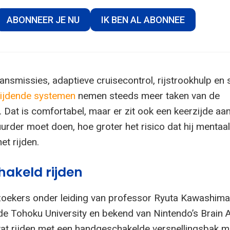
ABONNEER JE NU
IK BEN AL ABONNEE
nsmissies, adaptieve cruisecontrol, rijstrookhulp en 
rijdende systemen
nemen steeds meer taken van de
 Dat is comfortabel, maar er zit ook een keerzijde aa
urder moet doen, hoe groter het risico dat hij mentaal
et rijden.
akeld rijden
oekers onder leiding van professor Ryuta Kawashima
e Tohoku University en bekend van Nintendo’s Brain 
t rijden met een handgeschakelde versnellingsbak m