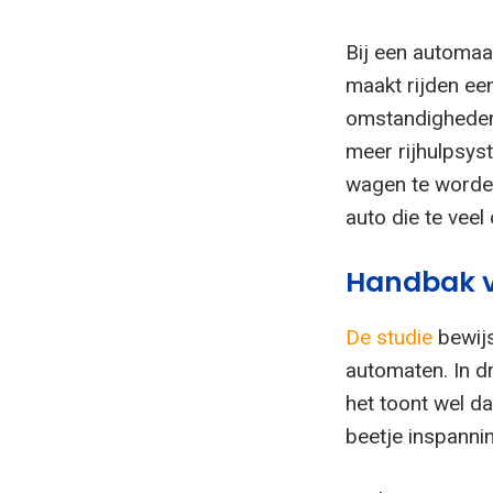
Bij een automaat
maakt rijden een
omstandigheden
meer rijhulpsys
wagen te worden
auto die te vee
Handbak v
De studie
bewijs
automaten. In d
het toont wel da
beetje inspanni