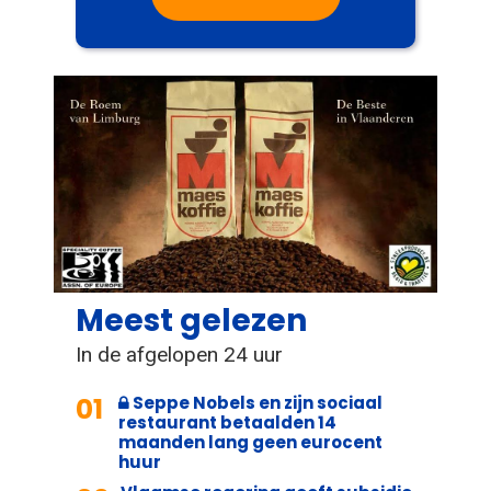
Meest gelezen
In de afgelopen 24 uur
01
Seppe Nobels en zijn sociaal
restaurant betaalden 14
maanden lang geen eurocent
huur