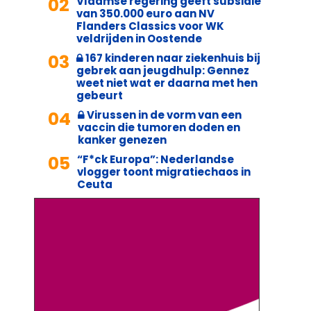
02
Vlaamse regering geeft subsidie
van 350.000 euro aan NV
Flanders Classics voor WK
veldrijden in Oostende
03
167 kinderen naar ziekenhuis bij
gebrek aan jeugdhulp: Gennez
weet niet wat er daarna met hen
gebeurt
04
Virussen in de vorm van een
vaccin die tumoren doden en
kanker genezen
05
“F*ck Europa”: Nederlandse
vlogger toont migratiechaos in
Ceuta