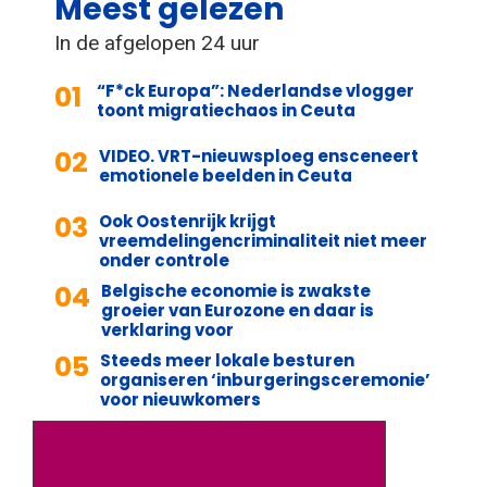
Meest gelezen
In de afgelopen 24 uur
01
“F*ck Europa”: Nederlandse vlogger
toont migratiechaos in Ceuta
02
VIDEO. VRT-nieuwsploeg ensceneert
emotionele beelden in Ceuta
03
Ook Oostenrijk krijgt
vreemdelingencriminaliteit niet meer
onder controle
04
Belgische economie is zwakste
groeier van Eurozone en daar is
verklaring voor
05
Steeds meer lokale besturen
organiseren ‘inburgeringsceremonie’
voor nieuwkomers