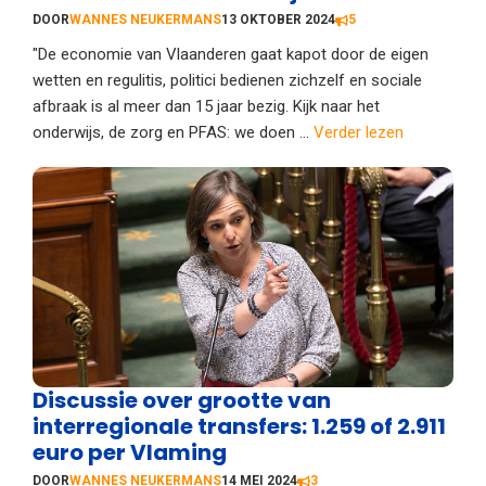
DOOR
WANNES NEUKERMANS
13 OKTOBER 2024
5
"De economie van Vlaanderen gaat kapot door de eigen
wetten en regulitis, politici bedienen zichzelf en sociale
afbraak is al meer dan 15 jaar bezig. Kijk naar het
onderwijs, de zorg en PFAS: we doen ...
Verder lezen
Discussie over grootte van
interregionale transfers: 1.259 of 2.911
euro per Vlaming
DOOR
WANNES NEUKERMANS
14 MEI 2024
3