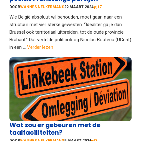
DOOR
WANNES NEUKERMANS
22 MAART 2024
17
Wie België absoluut wil behouden, moet gaan naar een
structuur met vier sterke gewesten. “Idealiter ga je dan
Brussel ook territoriaal uitbreiden, tot de oude provincie
Brabant.” Dat vertelde politicoloog Nicolas Bouteca (UGent)
in een ...
Verder lezen
Wat zou er gebeuren met de
taalfaciliteiten?
DOOR
WANNES NEUKERMANS
5 MAART 2024
7