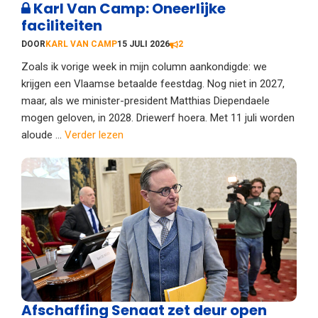
Karl Van Camp: Oneerlijke
faciliteiten
DOOR
KARL VAN CAMP
15 JULI 2026
2
Zoals ik vorige week in mijn column aankondigde: we
krijgen een Vlaamse betaalde feestdag. Nog niet in 2027,
maar, als we minister-president Matthias Diependaele
mogen geloven, in 2028. Driewerf hoera. Met 11 juli worden
aloude ...
Verder lezen
Afschaffing Senaat zet deur open