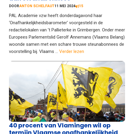
DOOR
ANTON SCHELFAUT
11 MEI 2024
15
PAL Academie vzw heeft donderdagavond haar
‘Onafhankelijkheidsbarometer’ voorgesteld in de
redactielokalen van ’t Pallieterke in Grimbergen. Onder meer
Europees Parlementslid Gerolf Annemans (Vlaams Belang)
woonde samen met een schare trouwe steunabonnees de
voorstelling bij. Vlaams ...
Verder lezen
40 procent van Vlamingen wil op
termijn Vlaamse onafhankelijkheid