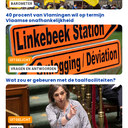
BAROMETER
40 procent van Vlamingen wil op termijn
Vlaamse onafhankelijkheid
UITGELICHT
VRAGEN EN ANTWOORDEN
Wat zou er gebeuren met de taalfaciliteiten?
UITGELICHT